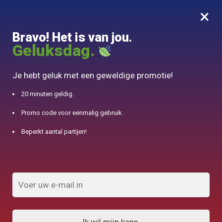
×
MENU
0
Bravo! Het is van jou.
10% aangeboden voor 50€ aankopen met DJINN-code10
Geluksdag.
Begin
/
Glazen theepot
/
Glazen Theepot Vintage Cover 200ml
Je hebt geluk met een geweldige promotie!
20 minuten geldig.
Promo code voor eenmalig gebruik.
Beperkt aantal partijen!