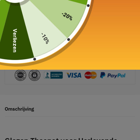
-20%
Verliezen
-10%
Veilige betaling gegarandeerd
Omschrijving