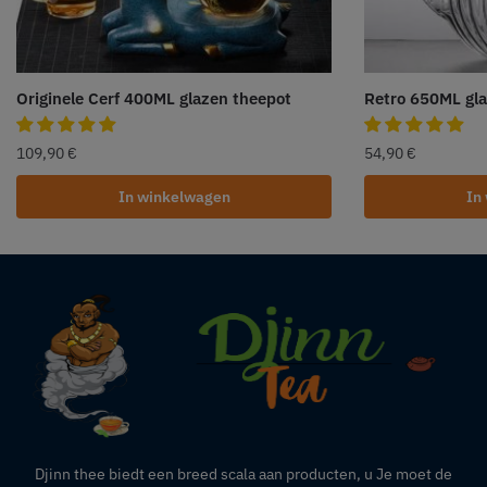
Originele Cerf 400ML glazen theepot
Retro 650ML gl
109,90
€
54,90
€
In winkelwagen
In
Djinn thee biedt een breed scala aan producten,
u
Je moet de