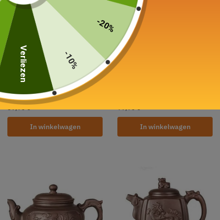
-20%
Verliezen
-10%
Chinese theepot in oude
Chinese theepot in klei
klei 200ML
schrijven 1L
39,90
€
99,90
€
In winkelwagen
In winkelwagen