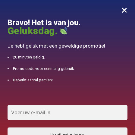
×
MENU
0
Bravo! Het is van jou.
10% aangeboden voor 50€ aankopen met DJINN-code10
Geluksdag.
Begin
/
Theepot naar materiaal
Je hebt geluk met een geweldige promotie!
Theepot naar materiaal
20 minuten geldig.
Promo code voor eenmalig gebruik.
FILTERS TONEN
Beperkt aantal partijen!
Resultaat 1.032 van de 107 resultaten
wordt getoond
1
2
3
4