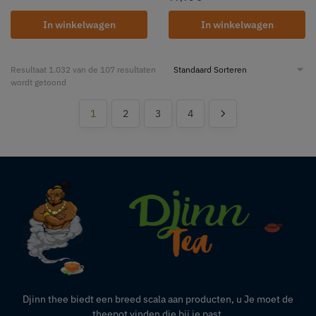
In winkelwagen
In winkelwagen
Resultaat 1.032 van de 107 resultaten
wordt getoond
1
2
3
4
Djinn thee biedt een breed scala aan producten,
u
Je moet de
theepot vinden die bij je past.