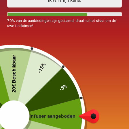
Ik wil mijn kans.
70% van de aanbiedingen zijn geclaimd, draai nu het stuur om de
uwe te claimen!
Chinese theepot ontwerp in
Chinese theepot in klei
20€ Beschikbaar
glas 900ML
200ML
-15%
69,90
€
39,90
€
-5%
In winkelwagen
In winkelwagen
Infuser aangeboden