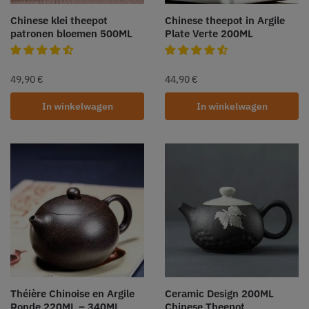
Chinese klei theepot
Chinese theepot in Argile
patronen bloemen 500ML
Plate Verte 200ML
49,90
€
44,90
€
In winkelwagen
In winkelwagen
Théière Chinoise en Argile
Ceramic Design 200ML
Ronde 220ML – 340ML
Chinese Theepot