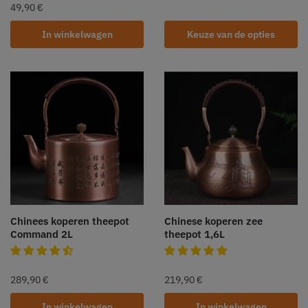
49,90
€
In winkelwagen
Keuze van de opties
Chinees koperen theepot
Chinese koperen zee
Command 2L
theepot 1,6L
289,90
€
219,90
€
In winkelwagen
In winkelwagen