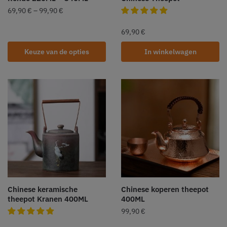
69,90
€
–
99,90
€
69,90
€
Keuze van de opties
In winkelwagen
Chinese keramische
Chinese koperen theepot
theepot Kranen 400ML
400ML
99,90
€