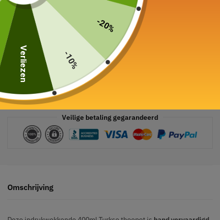
-20%
Verliezen
-10%
Veilige betaling gegarandeerd
Omschrijving
Deze indrukwekkende 400ml Turkse theepot is
hand vervaardigd