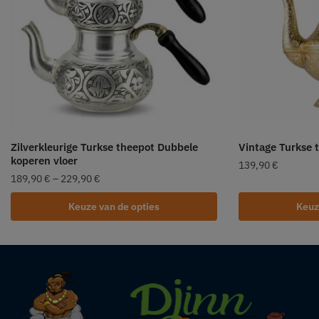
Zilverkleurige Turkse theepot Dubbele
Vintage Turkse 
koperen vloer
139,90
€
189,90
€
–
229,90
€
Keuze van de opties
Keuz