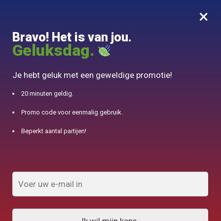
×
MENU
0
Bravo! Het is van jou.
10% aangeboden voor 50€ aankopen met DJINN-code10
Geluksdag.
Begin
/
Turkse theepot
/
Turkse theepot in zink 400ML
Je hebt geluk met een geweldige promotie!
20 minuten geldig.
Promo code voor eenmalig gebruik.
Beperkt aantal partijen!