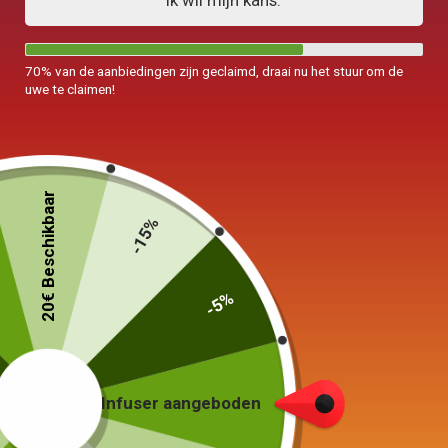
Ik wil mijn kans.
70% van de aanbiedingen zijn geclaimd, draai nu het stuur om de
uwe te claimen!
20€ Beschikbaar
-15%
-5%
Infuser aangeboden