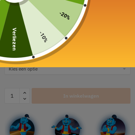
Mug Cat in Porselein
met 320ml infuser
-20%
65,00
€
Verliezen
-10%
Kleur
Capaciteit
In winkelwagen