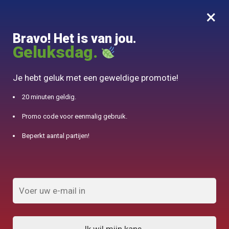
×
MENU
0
Bravo! Het is van jou.
10% aangeboden voor 50€ aankopen met DJINN-code10
Geluksdag.
Begin
/
Accessoire Théière
/
Mug Cat in Porselein met infuser 320ml
Je hebt geluk met een geweldige promotie!
20 minuten geldig.
Promo code voor eenmalig gebruik.
Beperkt aantal partijen!