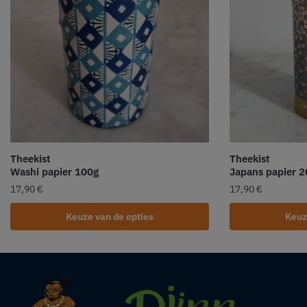
Theekist
Theekist
Washi papier 100g
Japans papier 
17,90
€
17,90
€
Keuze van de opties
Keuz