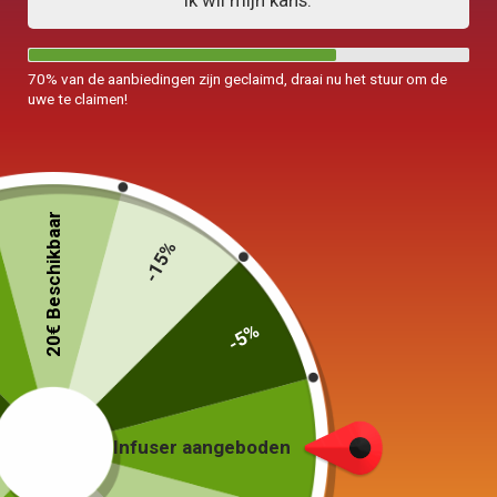
Ik wil mijn kans.
70% van de aanbiedingen zijn geclaimd, draai nu het stuur om de
uwe te claimen!
20€ Beschikbaar
-15%
-5%
Kleine Pichet
Porselein 200ml
34,00
€
Infuser aangeboden