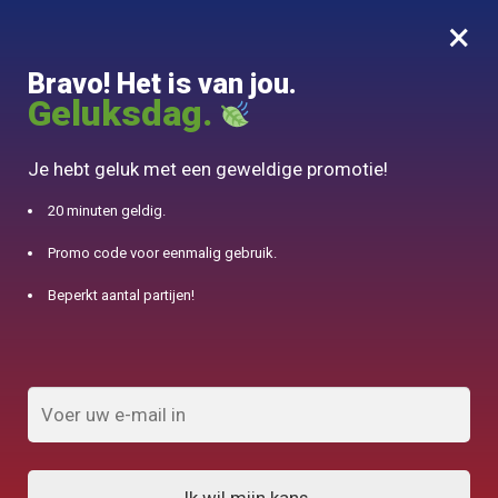
×
MENU
0
Bravo! Het is van jou.
10% aangeboden voor 50€ aankopen met DJINN-code10
Geluksdag.
Begin
/
Accessoire Théière
/
Petit Pichet en Porselein 200ml
Je hebt geluk met een geweldige promotie!
20 minuten geldig.
Promo code voor eenmalig gebruik.
Beperkt aantal partijen!