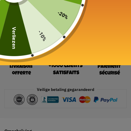
24 in voorraad
-20%
In winkelwagen
Verliezen
-10%
Veilige betaling gegarandeerd
Omschrijving