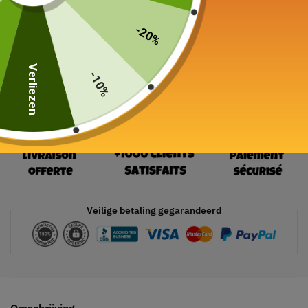
19 in voorraad
-20%
In winkelwagen
Verliezen
-10%
Veilige betaling gegarandeerd
Omschrijving