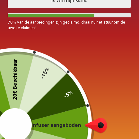
Ik wil mijn kans.
70% van de aanbiedingen zijn geclaimd, draai nu het stuur om de
uwe te claimen!
20€ Beschikbaar
-15%
-5%
Réchaud Théière en Fonte
Iwachu
75,00
€
Infuser aangeboden