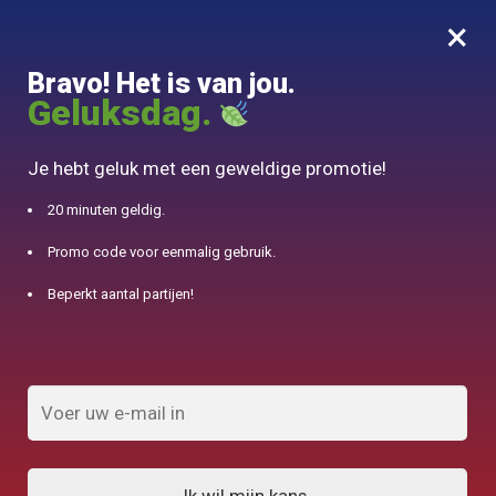
×
MENU
0
Bravo! Het is van jou.
10% aangeboden voor 50€ aankopen met DJINN-code10
Geluksdag.
Begin
/
Japanse theepot
/
Rechaud Théière en Fonte Iwachu
Je hebt geluk met een geweldige promotie!
20 minuten geldig.
Promo code voor eenmalig gebruik.
Beperkt aantal partijen!