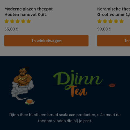
Moderne glazen theepot
Keramische the
Houten handvat 0,6L
Groot volume 1,
65,00
€
99,00
€
In winkelwagen
In
Djinn thee biedt een breed scala aan producten,
u
Je moet de
theepot vinden die bij je past.