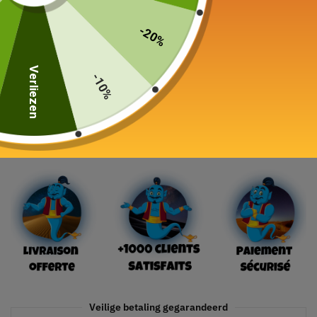
19,90
€
–
24,90
€
-20%
Capaciteit
Verliezen
-10%
In winkelwagen
Veilige betaling gegarandeerd