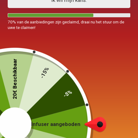
Ik wil mijn kans.
70% van de aanbiedingen zijn geclaimd, draai nu het stuur om de
uwe te claimen!
20€ Beschikbaar
-15%
-5%
Zandsteenbeker
Infuser aangeboden
Vintage 65-200ml