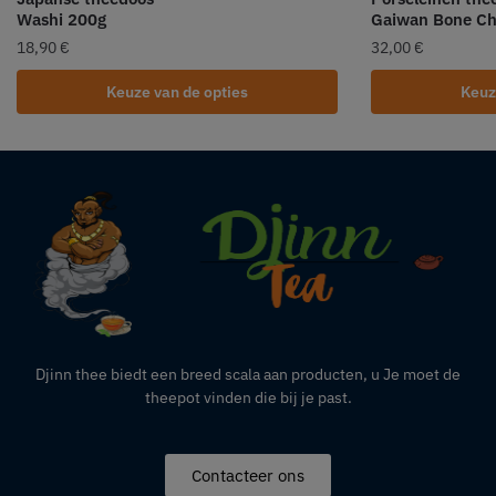
Washi 200g
Gaiwan Bone Ch
18,90
€
32,00
€
Keuze van de opties
Keuz
Djinn thee biedt een breed scala aan producten,
u
Je moet de
theepot vinden die bij je past.
Contacteer ons