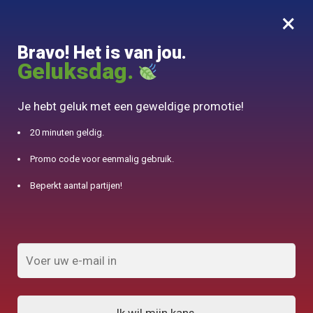
×
MENU
0
Bravo! Het is van jou.
10% aangeboden voor 50€ aankopen met DJINN-code10
Geluksdag.
Begin
/
Accessoire Théière
/
Vintage zandsteen beker 65-200ml
Je hebt geluk met een geweldige promotie!
20 minuten geldig.
Promo code voor eenmalig gebruik.
Beperkt aantal partijen!