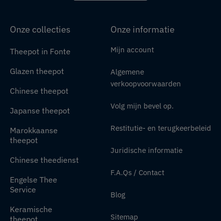
Onze collecties
Onze informatie
Mijn account
Theepot in Fonte
Glazen theepot
Algemene
verkoopvoorwaarden
Chinese theepot
Volg mijn bevel op.
Japanse theepot
Restitutie- en terugkeerbeleid
Marokkaanse
theepot
Juridische informatie
Chinese theedienst
F.A.Qs / Contact
Engelse Thee
Service
Blog
Keramische
Sitemap
theepot