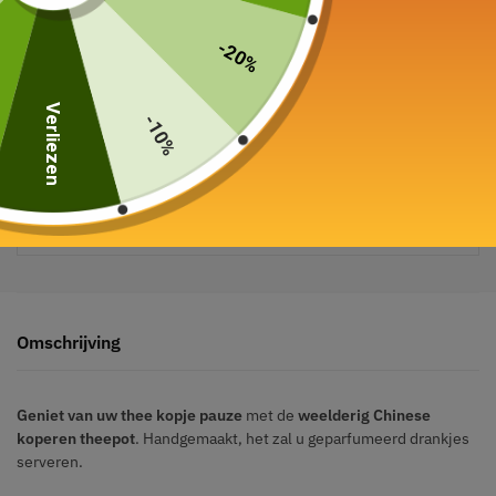
-20%
Verliezen
-10%
Veilige betaling gegarandeerd
Omschrijving
Geniet van uw thee kopje pauze
met de
weelderig Chinese
koperen theepot
. Handgemaakt, het zal u geparfumeerd drankjes
serveren.