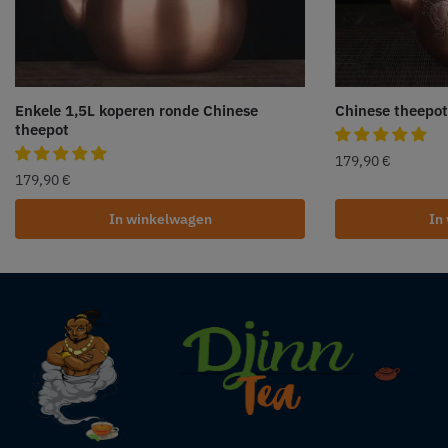
Enkele 1,5L koperen ronde Chinese
Chinese theepot
theepot
179,90
€
179,90
€
In winkelwagen
In