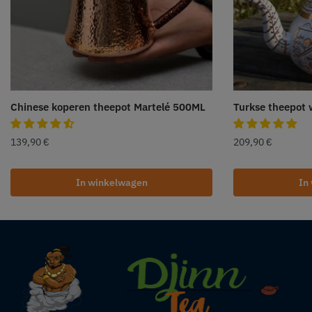
Chinese koperen theepot Martelé 500ML
Turkse theepot 
139,90
€
209,90
€
In winkelwagen
In