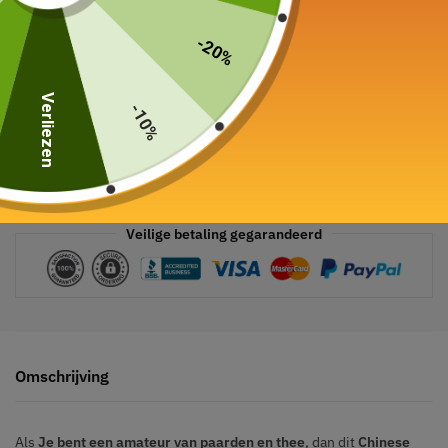
-20%
Verliezen
-10%
Veilige betaling gegarandeerd
Omschrijving
Als
Je bent een amateur van paarden en thee
, dan dit
Chinese