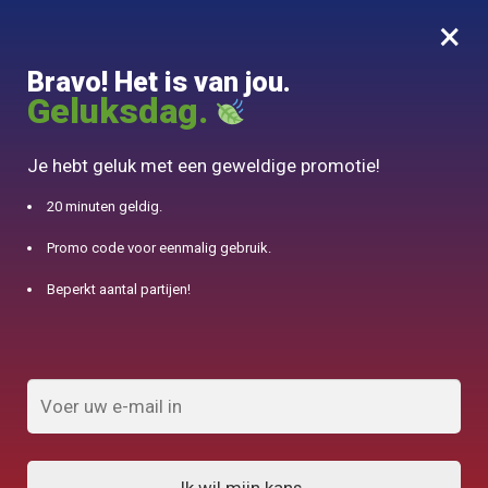
×
MENU
0
Bravo! Het is van jou.
10% aangeboden voor 50€ aankopen met DJINN-code10
Geluksdag.
Begin
/
Koperen theepot
/
Chinese koperen theepot en paardenpatronen 1L
Je hebt geluk met een geweldige promotie!
20 minuten geldig.
Promo code voor eenmalig gebruik.
Beperkt aantal partijen!