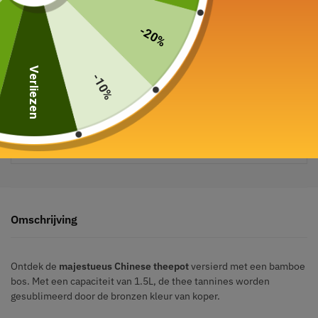
-20%
Verliezen
-10%
Veilige betaling gegarandeerd
Omschrijving
Ontdek de
majestueus Chinese theepot
versierd met een bamboe
bos. Met een capaciteit van 1.5L, de thee tannines worden
gesublimeerd door de bronzen kleur van koper.