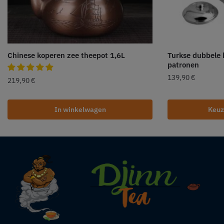
Chinese koperen zee theepot 1,6L
Turkse dubbele 
patronen
139,90
€
219,90
€
In winkelwagen
Keuz