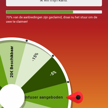
Ik wil mijn kans.
70% van de aanbiedingen zijn geclaimd, draai nu het stuur om de
uwe te claimen!
Bamboe koper ronde Chinese theepot
1,5L
20€ Beschikbaar
-15%
199,90
€
-5%
19 in voorraad
In winkelwagen
Infuser aangeboden