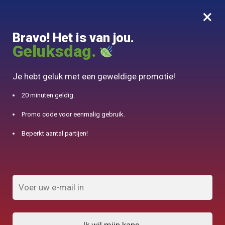
×
MENU
0
Bravo! Het is van jou.
10% aangeboden voor 50€ aankopen met DJINN-code10
Geluksdag.
Begin
/
Koperen theepot
/
Bamboe koper ronde Chinese theepot 1,5L
Je hebt geluk met een geweldige promotie!
20 minuten geldig.
Promo code voor eenmalig gebruik.
Beperkt aantal partijen!