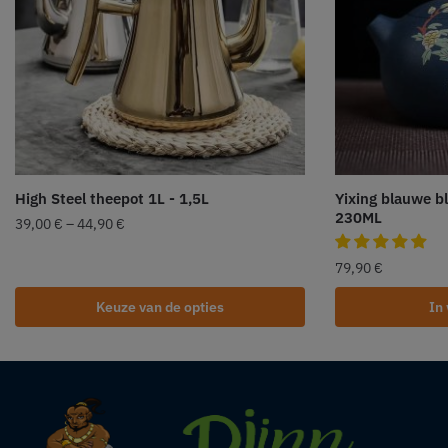
High Steel theepot 1L - 1,5L
Yixing blauwe b
230ML
39,00
€
–
44,90
€
79,90
€
Keuze van de opties
In