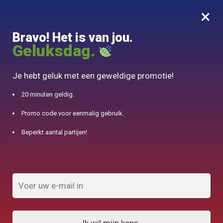
×
MENU
0
Bravo! Het is van jou.
10% aangeboden voor 50€ aankopen met DJINN-code10
Geluksdag.
Begin
/
Theepot in Argile
/
Chinese theepot Yixing Authentic geel in klei 230ML
Je hebt geluk met een geweldige promotie!
20 minuten geldig.
Promo code voor eenmalig gebruik.
Beperkt aantal partijen!