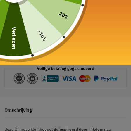
-20%
Verliezen
-10%
Veilige betaling gegarandeerd
Omschrijving
Deze Chinese klei theepot
geïnspireerd door rijkdom
naar