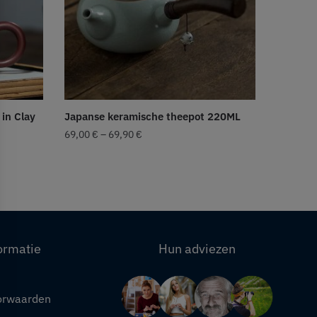
in Clay
Japanse keramische theepot 220ML
69,00
€
–
69,90
€
ormatie
Hun adviezen
orwaarden