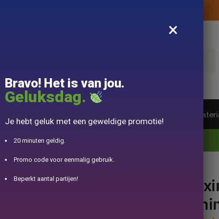
Levering aangeboden zonder aankoopbedrag
×
k
Bravo! Het is van jou.
Geluksdag.
ot van de wereld
Theeservice
Accessoire
Materi
Je hebt geluk met een geweldige promotie!
10% aangeboden voor 50€ aankopen met DJINN-code10
20 minuten geldig.
Promo code voor eenmalig gebruik.
nese theepot 230ML
Yix
Beperkt aantal partijen!
Chi