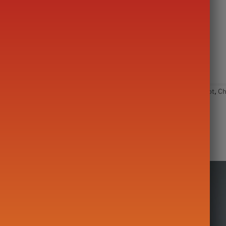
en groene en roze bloem.
Visueel genot!
dvat)
orieën:
Theepot in Argile
,
Theepot naar materiaal
Tags:
Theepot
,
Ch