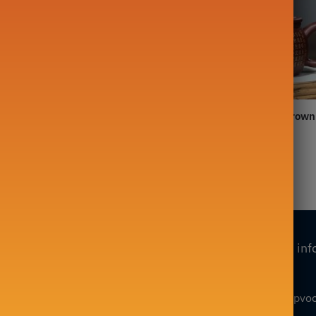
theepot Yixing Yellow Cherry
Chinese theepot Yixing Brown 
50ML
Motif Schrijven 260ML
99,90
€
Onze collecties
Onze inf
Mijn account
Theepot in Fonte
Algemene verkoopvo
Glazen theepot