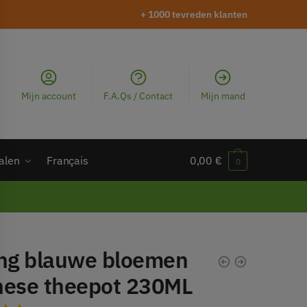
+ 1000 tevreden klanten
Mijn account
F.A.Qs / Contact
Mijn mand
alen
Français
0,00
€
0
ing blauwe bloemen
nese theepot 230ML