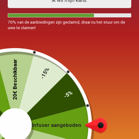
Ik wil mijn kans.
70% van de aanbiedingen zijn geclaimd, draai nu het stuur om de
uwe te claimen!
20€ Beschikbaar
-15%
-5%
Infuser aangeboden