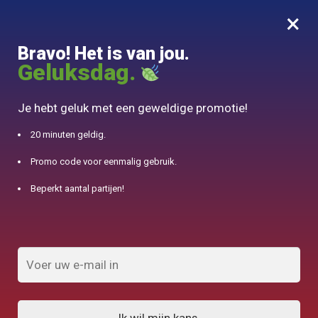
×
MENU
0
Bravo! Het is van jou.
10% aangeboden voor 50€ aankopen met DJINN-code10
Geluksdag.
Begin
/
Theepot van de wereld
/
Wazuqu Mayu Blue Font Teapot 550ml
Je hebt geluk met een geweldige promotie!
20 minuten geldig.
Promo code voor eenmalig gebruik.
Beperkt aantal partijen!