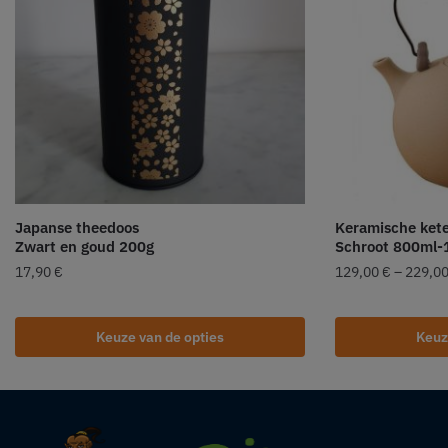
Japanse theedoos
Keramische kete
Zwart en goud 200g
Schroot 800ml-
17,90
€
129,00
€
–
229,0
Keuze van de opties
Keuz