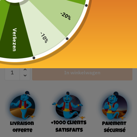
Theepot in blauw lettertype
Wazuqu Mayu 550ml
-20%
199,00
€
Verliezen
-10%
Kleur
In winkelwagen