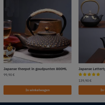
Japanse theepot in goudpunten 800ML
Japanse Lettert
99,90
€
139,90
€
In winkelwagen
In