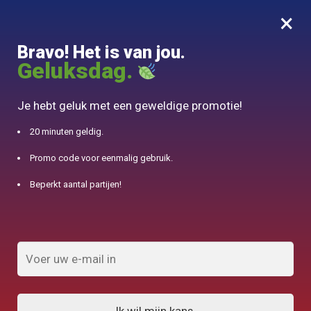
×
MENU
0
Bravo! Het is van jou.
10% aangeboden voor 50€ aankopen met DJINN-code10
Geluksdag.
Begin
/
Theepot in Fonte
/
Originele 600ML gouden lettertype Japanse theepot
Je hebt geluk met een geweldige promotie!
20 minuten geldig.
Promo code voor eenmalig gebruik.
Beperkt aantal partijen!