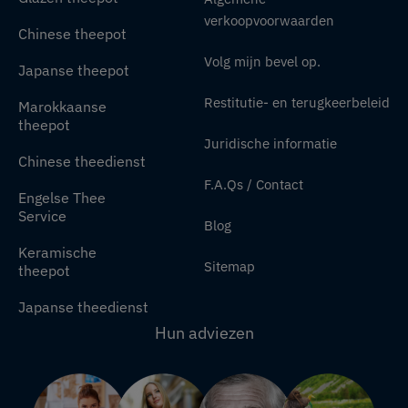
verkoopvoorwaarden
Chinese theepot
Volg mijn bevel op.
Japanse theepot
Restitutie- en terugkeerbeleid
Marokkaanse
theepot
Juridische informatie
Chinese theedienst
F.A.Qs / Contact
Engelse Thee
Service
Blog
Keramische
Sitemap
theepot
Japanse theedienst
Hun adviezen