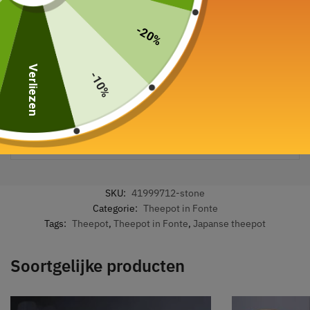
-20%
Verliezen
-10%
Veilige betaling gegarandeerd
SKU:
41999712-stone
Categorie:
Theepot in Fonte
Tags:
Theepot
,
Theepot in Fonte
,
Japanse theepot
Soortgelijke producten