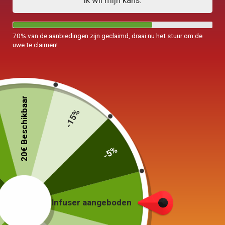
Ik wil mijn kans.
70% van de aanbiedingen zijn geclaimd, draai nu het stuur om de
uwe te claimen!
Originele 600ML gouden lettertype
Japanse theepot
20€ Beschikbaar
-15%
89,90
€
-5%
19 in voorraad
In winkelwagen
Infuser aangeboden