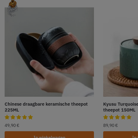
Chinese draagbare keramische theepot
Kyusu Turquois
225ML
theepot 150ML
49,90
€
89,90
€
In winkelwagen
In