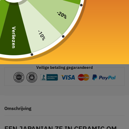
-20%
Verliezen
-10%
Veilige betaling gegarandeerd
Omschrijving
EEN JAPANIAN ZE IN CERAMIC OM