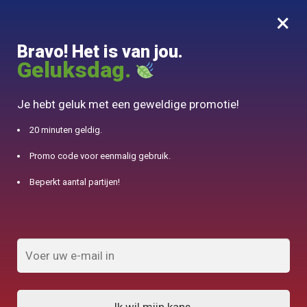
×
MENU
0
Bravo! Het is van jou.
10% aangeboden voor 50€ aankopen met DJINN-code10
Geluksdag.
Begin
/
Keramische theepot
/
Ceramic Design 210ML Japanse Theepot
Je hebt geluk met een geweldige promotie!
20 minuten geldig.
Promo code voor eenmalig gebruik.
Beperkt aantal partijen!