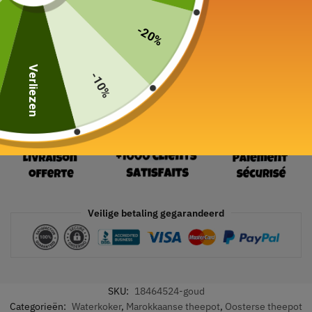
19 in voorraad
-20%
In winkelwagen
Verliezen
-10%
Veilige betaling gegarandeerd
SKU:
18464524-goud
Categorieën:
Waterkoker
,
Marokkaanse theepot
,
Oosterse theepot