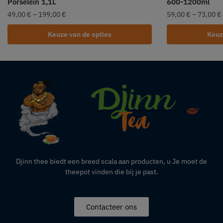
Porselein 1,1L
600-1200ml
49,00
€
–
199,00
€
59,00
€
–
73,00
€
Keuze van de opties
Keuz
Djinn thee biedt een breed scala aan producten,
u
Je moet de
theepot vinden die bij je past.
Contacteer ons