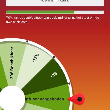
Ik wil mijn kans.
70% van de aanbiedingen zijn geclaimd, draai nu het stuur om de
uwe te claimen!
20€ Beschikbaar
-15%
-5%
Koperen theepot
Aladin Style 600ml
229,00
€
Infuser aangeboden