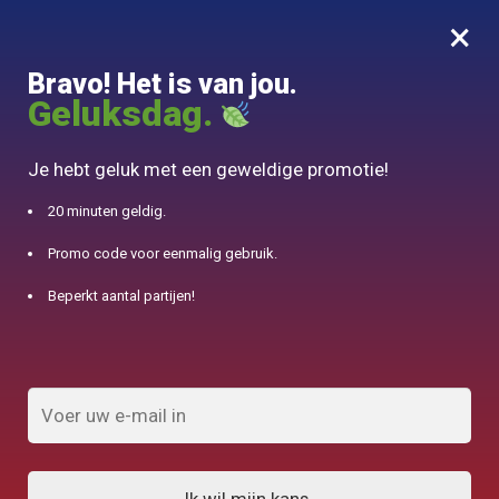
×
MENU
0
Bravo! Het is van jou.
10% aangeboden voor 50€ aankopen met DJINN-code10
Geluksdag.
Begin
/
Marokkaanse theepot
/
Koperen Theepot Aladin Style 600ml
Je hebt geluk met een geweldige promotie!
20 minuten geldig.
Promo code voor eenmalig gebruik.
Beperkt aantal partijen!