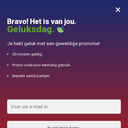
×
MENU
0
Bravo! Het is van jou.
10% aangeboden voor 50€ aankopen met DJINN-code10
Geluksdag.
Begin
/
Koperen theepot
/
Zilverkleurige Turkse theepot Dubbele koperen vloer
Je hebt geluk met een geweldige promotie!
20 minuten geldig.
Promo code voor eenmalig gebruik.
Beperkt aantal partijen!