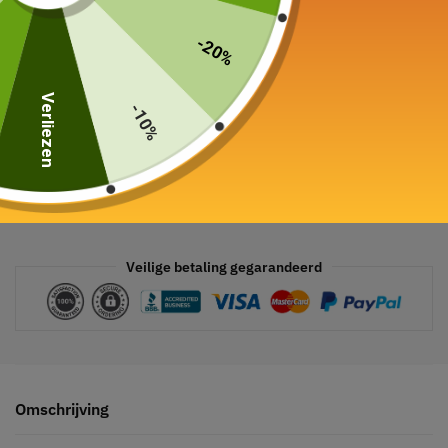
In winkelwagen
-20%
Verliezen
-10%
Veilige betaling gegarandeerd
Omschrijving