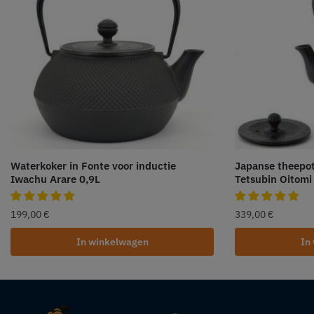
Waterkoker in Fonte voor inductie
Japanse theepo
Iwachu Arare 0,9L
Tetsubin Oitomi
199,00
€
339,00
€
In winkelwagen
In