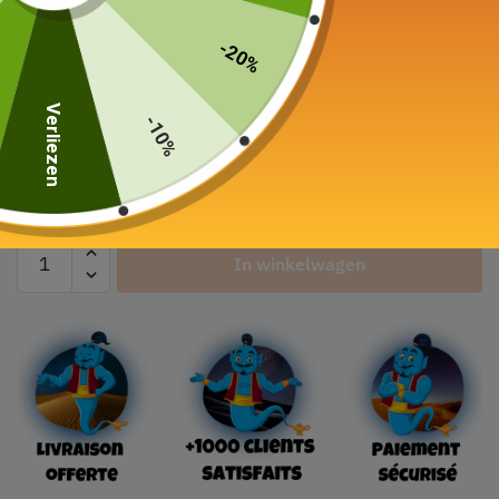
Japanse theedoos
Washi 150g papier
-20%
16,90
€
Verliezen
-10%
Kleur
In winkelwagen