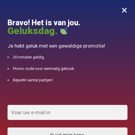
×
MENU
0
Bravo! Het is van jou.
10% aangeboden voor 50€ aankopen met DJINN-code10
Geluksdag.
Begin
/
Japanse theepot
/
Boîte à Thé Japonaise Papier Washi 150g
Je hebt geluk met een geweldige promotie!
20 minuten geldig.
Promo code voor eenmalig gebruik.
Beperkt aantal partijen!