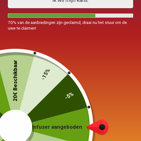
Ik wil mijn kans.
70% van de aanbiedingen zijn geclaimd, draai nu het stuur om de
uwe te claimen!
20€ Beschikbaar
-15%
-5%
Infuser aangeboden