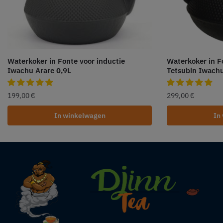
Waterkoker in Fonte voor inductie
Waterkoker in F
Iwachu Arare 0,9L
Tetsubin Iwachu
199,00
€
299,00
€
In winkelwagen
In