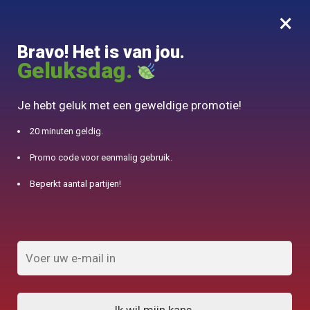
×
MENU
0
Bravo! Het is van jou.
10% aangeboden voor 50€ aankopen met DJINN-code10
Geluksdag.
Begin
/
Theepot van de wereld
/
Tetsubin Made In Japan Oitomi Fonte et Céramique 800ml
Je hebt geluk met een geweldige promotie!
20 minuten geldig.
Promo code voor eenmalig gebruik.
Beperkt aantal partijen!