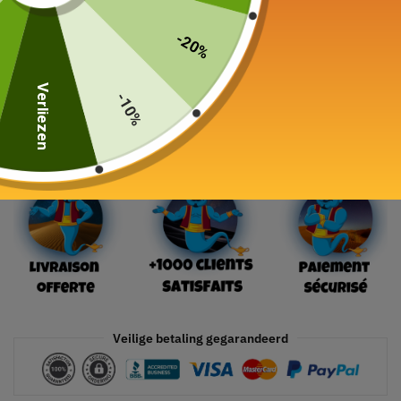
339,00
€
-20%
24 in voorraad
Verliezen
-10%
In winkelwagen
Veilige betaling gegarandeerd