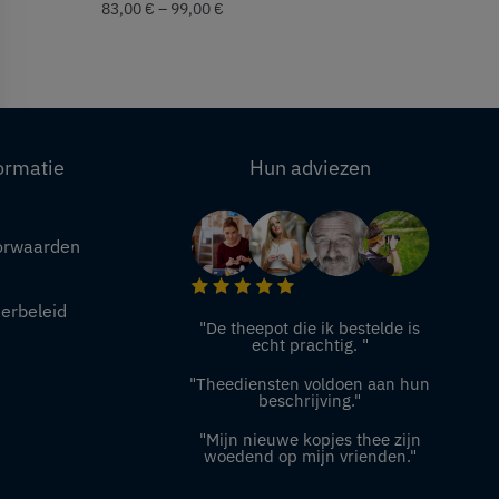
83,00
€
–
99,00
€
ormatie
Hun adviezen
orwaarden
eerbeleid
"De theepot die ik bestelde is
echt prachtig. "
"Theediensten voldoen aan hun
beschrijving."
"Mijn nieuwe kopjes thee zijn
woedend op mijn vrienden."