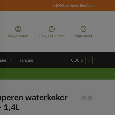
+ 1000 tevreden klanten
Mijn account
F.A.Qs / Contact
Mijn mand
alen
Français
0,00
€
0
peren waterkoker
- 1,4L