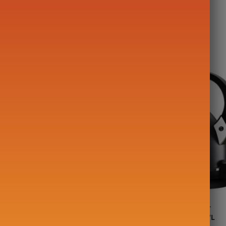
theepot
Kunststofvrije waterkoker
 2L
Vervaardigd in Europa 1.7L