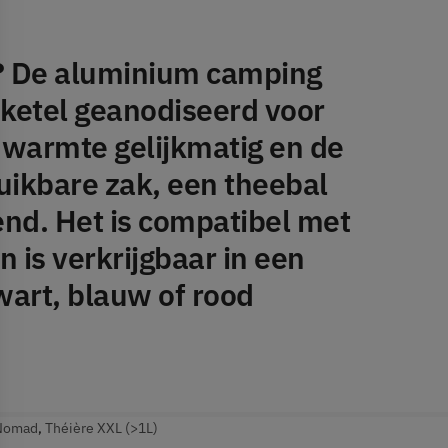
 De aluminium camping
 ketel geanodiseerd voor
 warmte gelijkmatig en de
uikbare zak, een theebal
end. Het is compatibel met
n is verkrijgbaar in een
wart, blauw of rood
Nomad
,
Théière XXL (>1L)