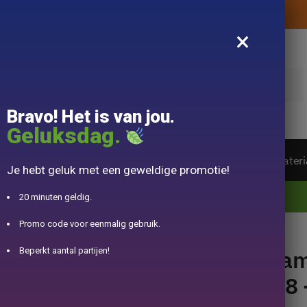
Levering aangeboden zonder aankoopbedrag
×
k
Bravo! Het is van jou.
Geluksdag.
ot van de wereld
Theeservice
Accessoire
Materi
Je hebt geluk met een geweldige promotie!
10% aangeboden voor 50€ aankopen met DJINN-code10
20 minuten geldig.
Promo code voor eenmalig gebruik.
Kam
Beperkt aantal partijen!
0,8 