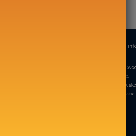
–
65,00
€
149,00
€
Onze collecties
Onze inf
Mijn account
Theepot in Fonte
Algemene verkoopvo
Glazen theepot
Volg mijn bevel op.
Chinese theepot
Restitutie- en terugk
Japanse theepot
Juridische informatie
Marokkaanse theepot
F.A.Qs / Contact
Chinese theedienst
Blog
Engelse Thee Service
Sitemap
Keramische theepot
Japanse theedienst