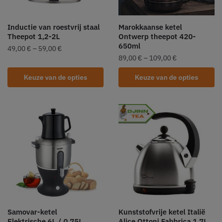
Inductie van roestvrij staal
Marokkaanse ketel
Theepot 1,2-2L
Ontwerp theepot 420-
650ml
49,00
€
–
59,00
€
89,00
€
–
109,00
€
Keuze van de opties
Keuze van de opties
Samovar-ketel
Kunststofvrije ketel Italië
Elektrische 6L / 0,75L
Alice Ottoni Fabbrica 1,7L