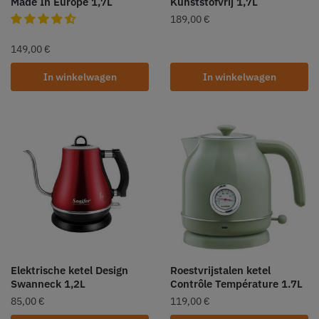
Made In Europe 1,7L
Kunststofvrij 1,7L
189,00
€
149,00
€
In winkelwagen
In winkelwagen
Elektrische ketel Design
Roestvrijstalen ketel
Swanneck 1,2L
Contrôle Température 1.7L
85,00
€
119,00
€