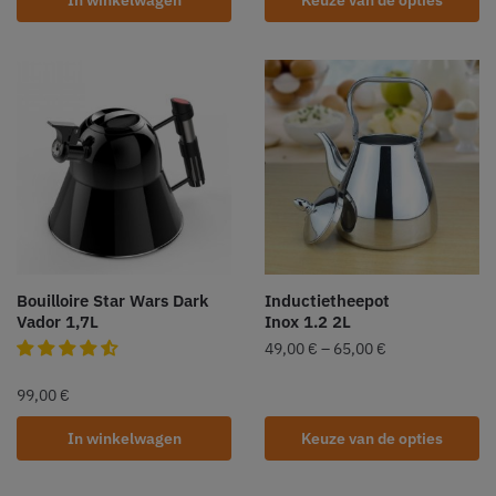
In winkelwagen
Keuze van de opties
Bouilloire Star Wars Dark
Inductietheepot
Vador 1,7L
Inox 1.2 2L
49,00
€
–
65,00
€
99,00
€
In winkelwagen
Keuze van de opties