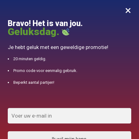
×
MENU
0
Bravo! Het is van jou.
10% aangeboden voor 50€ aankopen met DJINN-code10
Geluksdag.
Begin
/
Producten geïdentificeerd als "roestvrij staal"
Je hebt geluk met een geweldige promotie!
roestvrij staal
20 minuten geldig.
Promo code voor eenmalig gebruik.
FILTERS TONEN
Beperkt aantal partijen!
Resultaat 1.032 van de 82 resultaten
wordt getoond
1
2
3