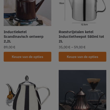
Inductieketel
Roestvrijstalen ketel
Scandinavisch ontwerp
Inductietheepot 580ml tot
2,2L
2L
89,00
€
35,00
€
–
59,00
€
Keuze van de opties
Keuze van de opties