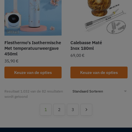
Flesthermo's Isothermische
Calebasse Maté
Met temperatuurweergave
Inox 180ml
450ml
69,00
€
35,90
€
Keuze van de opties
Keuze van de opties
Resultaat 1.032 van de 82 resultaten
wordt getoond
1
2
3