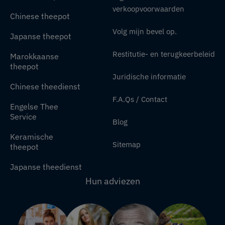
verkoopvoorwaarden
Chinese theepot
Volg mijn bevel op.
Japanse theepot
Restitutie- en terugkeerbeleid
Marokkaanse
theepot
Juridische informatie
Chinese theedienst
F.A.Qs / Contact
Engelse Thee
Service
Blog
Keramische
Sitemap
theepot
Japanse theedienst
Hun adviezen