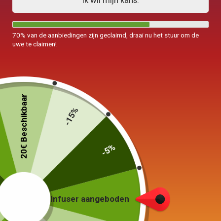
Ik wil mijn kans.
70% van de aanbiedingen zijn geclaimd, draai nu het stuur om de
uwe te claimen!
Waterkoker met Sifflet
Waterkoker Camping
20€ Beschikbaar
Inductie 3L
Gekleurd 1,1
-15%
89,00
€
65,00
€
–
85,00
€
Keuze van de opties
Keuze van de opties
-5%
Infuser aangeboden