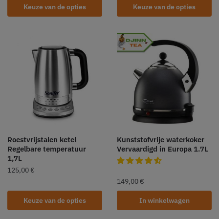
Keuze van de opties
Keuze van de opties
Roestvrijstalen ketel
Kunststofvrije waterkoker
Regelbare temperatuur
Vervaardigd in Europa 1.7L
1,7L
125,00
€
149,00
€
Keuze van de opties
In winkelwagen