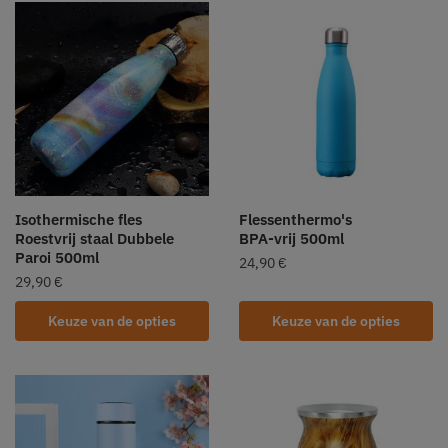
Isothermische fles
Flessenthermo's
Roestvrij staal Dubbele
BPA-vrij 500ml
Paroi 500ml
24,90
€
29,90
€
Keuze van de opties
Keuze van de opties