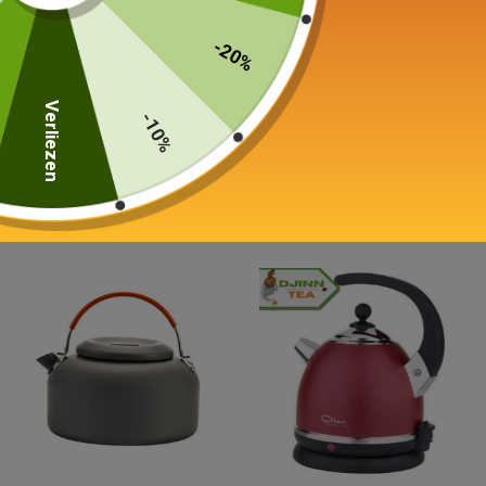
-20%
Gekleurde ketel
Temperatuurregeling van
Verliezen
-10%
Inductie 1,2-1,5L
de ketel
Elektrische 1,8L
65,00
€
–
75,00
€
119,00
€
Keuze van de opties
Keuze van de opties