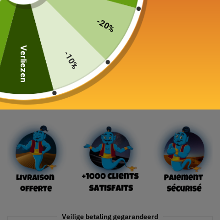
-20%
Schepen van
Verliezen
-10%
In winkelwagen
Veilige betaling gegarandeerd