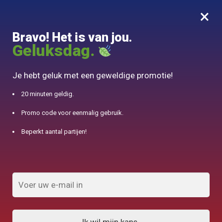
×
MENU
0
Bravo! Het is van jou.
10% aangeboden voor 50€ aankopen met DJINN-code10
Geluksdag.
Begin
/
Waterkoker
/
Elektrische ketel Lichtglas 1,7L
Je hebt geluk met een geweldige promotie!
20 minuten geldig.
Promo code voor eenmalig gebruik.
Beperkt aantal partijen!