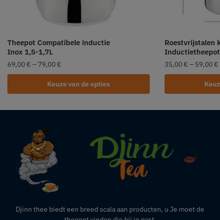
Theepot Compatibele inductie
Roestvrijstalen 
Inox 1,5-1,7L
Inductietheepot
69,00
€
–
79,00
€
35,00
€
–
59,00
€
Keuze van de opties
Keuz
Djinn thee biedt een breed scala aan producten,
u
Je moet de
theepot vinden die bij je past.