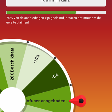
Ik wil mijn kans.
70% van de aanbiedingen zijn geclaimd, draai nu het stuur om de
uwe te claimen!
20€ Beschikbaar
-15%
-5%
Elektrische waterkoker Lichtgevende
Glas 1,7L
49,00
€
Infuser aangeboden
Plugtype