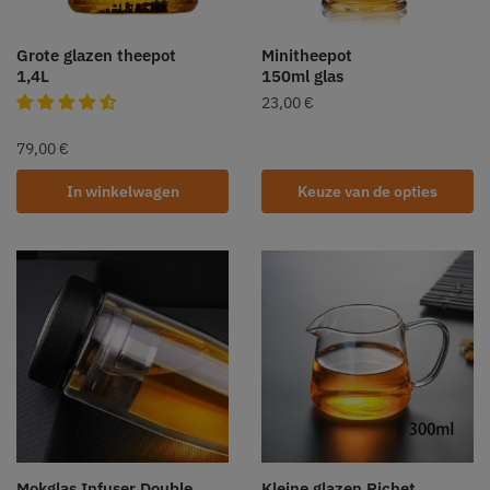
Grote glazen theepot
Minitheepot
1,4L
150ml glas
23,00
€
79,00
€
In winkelwagen
Keuze van de opties
Mokglas Infuser Double
Kleine glazen Pichet