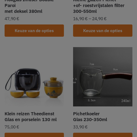
Paroi
+of- roestvrijstalen filter
met deksel 380ml
300-550ml
47,90
€
16,90
€
–
24,90
€
Keuze van de opties
Keuze van de opties
Klein reizen Theedienst
Pichetkoeler
Glas en porselein 130 ml
Glas 230-350ml
75,00
€
33,90
€