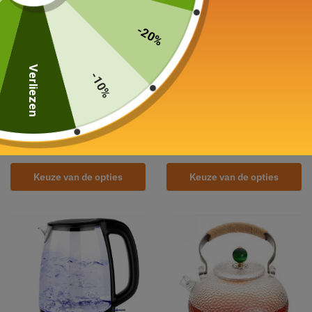
-20%
Verliezen
-10%
Elektrische waterkoker van
Elektrische waterkoker van
glas
glas
Draadloos 1,7L
Instelbare temperatuur 2L
49,00
€
99,00
€
Keuze van de opties
Keuze van de opties