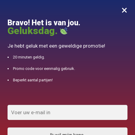
×
MENU
0
Bravo! Het is van jou.
10% aangeboden voor 50€ aankopen met DJINN-code10
Geluksdag.
Begin
/
Producten geïdentificeerd "glas"
Je hebt geluk met een geweldige promotie!
glas
20 minuten geldig.
Promo code voor eenmalig gebruik.
FILTERS TONEN
Beperkt aantal partijen!
Resultaat 1.032 van de 73 resultaten
wordt getoond
1
2
3