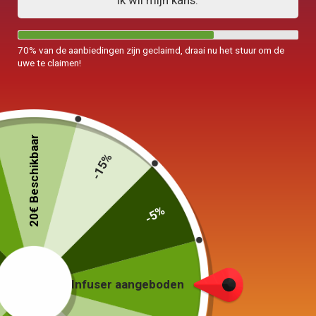
Ik wil mijn kans.
70% van de aanbiedingen zijn geclaimd, draai nu het stuur om de
uwe te claimen!
Elektrische ketel
Elektrische ketel
20€ Beschikbaar
Temperatuur verstelbaar
Dubbelwandig glas 1,7L
-15%
glas 1,7L
99,00
€
99,00
€
-5%
In winkelwagen
In winkelwagen
Infuser aangeboden