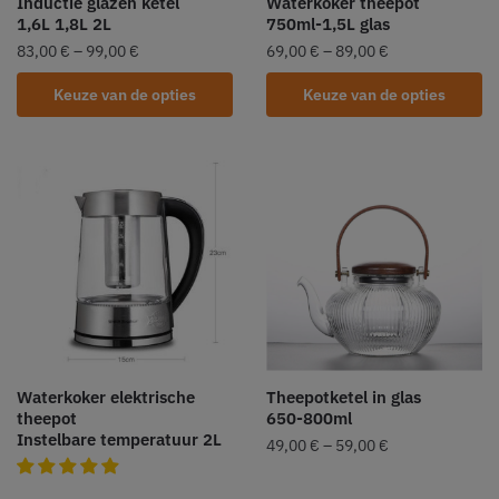
Inductie glazen ketel
Waterkoker theepot
1,6L 1,8L 2L
750ml-1,5L glas
83,00
€
–
99,00
€
69,00
€
–
89,00
€
Keuze van de opties
Keuze van de opties
Waterkoker elektrische
Theepotketel in glas
theepot
650-800ml
Instelbare temperatuur 2L
49,00
€
–
59,00
€