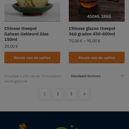
Chinese theepot
Chinese glazen theepot
Gaiwan Gekleurd Glas
360 graden 450-800ml
150ml
75,00
€
–
95,00
€
29,00
€
Keuze van de opties
Keuze van de opties
Resultaat 1.032 van de 73 resultaten
wordt getoond
1
2
3