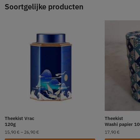
Soortgelijke producten
Theekist Vrac
Theekist
120g
Washi papier 1
15,90
€
–
26,90
€
17,90
€