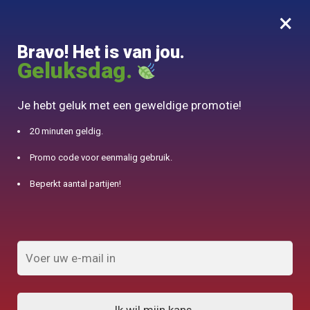
×
MENU
0
Bravo! Het is van jou.
10% aangeboden voor 50€ aankopen met DJINN-code10
Geluksdag.
Begin
/
Accessoire Théière
/
Carafe pour Thé Glacé 1L
Je hebt geluk met een geweldige promotie!
20 minuten geldig.
Promo code voor eenmalig gebruik.
Beperkt aantal partijen!