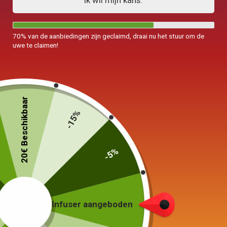
Ik wil mijn kans.
70% van de aanbiedingen zijn geclaimd, draai nu het stuur om de
uwe te claimen!
20€ Beschikbaar
-15%
-5%
Karaf voor ijsthee
1L
49,00
€
Infuser aangeboden