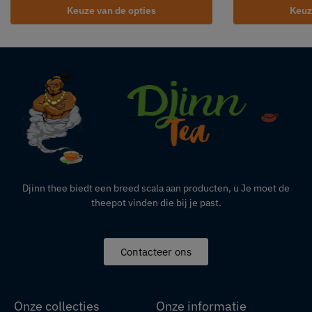
Keuze van de opties
Keuz
Djinn thee biedt een breed scala aan producten,
u
Je moet de
theepot vinden die bij je past.
Contacteer ons
Onze collecties
Onze informatie