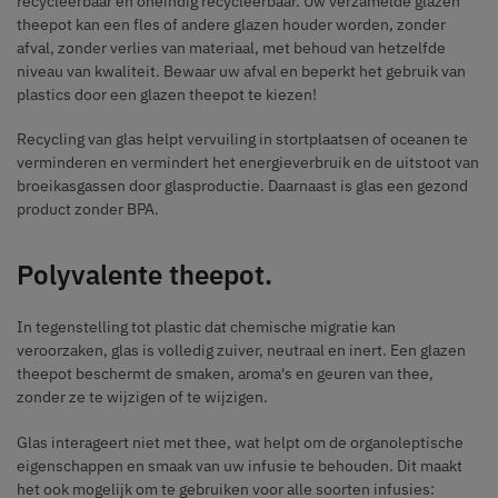
recycleerbaar en oneindig recycleerbaar. Uw verzamelde glazen
theepot kan een fles of andere glazen houder worden, zonder
afval, zonder verlies van materiaal, met behoud van hetzelfde
niveau van kwaliteit. Bewaar uw afval en beperkt het gebruik van
plastics door een glazen theepot te kiezen!
Recycling van glas helpt vervuiling in stortplaatsen of oceanen te
verminderen en vermindert het energieverbruik en de uitstoot van
broeikasgassen door glasproductie. Daarnaast is glas een gezond
product zonder BPA.
Polyvalente theepot.
In tegenstelling tot plastic dat chemische migratie kan
veroorzaken, glas is volledig zuiver, neutraal en inert. Een glazen
theepot beschermt de smaken, aroma's en geuren van thee,
zonder ze te wijzigen of te wijzigen.
Glas interageert niet met thee, wat helpt om de organoleptische
eigenschappen en smaak van uw infusie te behouden. Dit maakt
het ook mogelijk om te gebruiken voor alle soorten infusies: