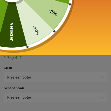
-20%
Verliezen
-10%
Theepot in roestvrij staal
Caydanlik Turkish Electric 1.7L / 0,7L
195,00
€
Kleur
Schepen van