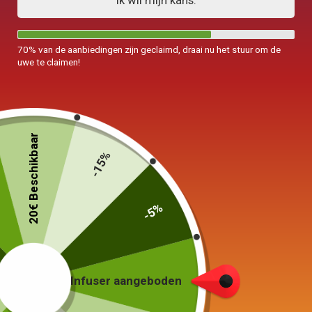
Ik wil mijn kans.
70% van de aanbiedingen zijn geclaimd, draai nu het stuur om de
uwe te claimen!
20€ Beschikbaar
-15%
-5%
Infuser aangeboden