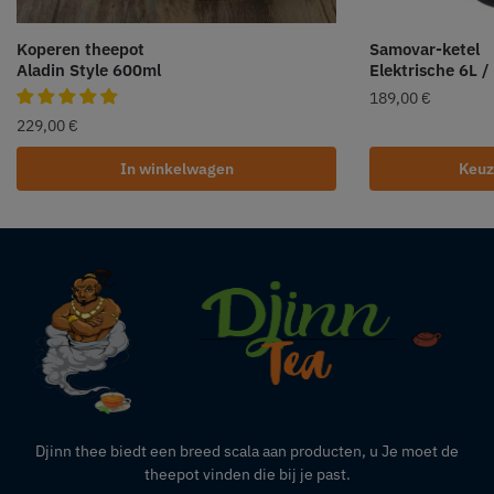
Koperen theepot
Samovar-ketel
Aladin Style 600ml
Elektrische 6L /
189,00
€
229,00
€
In winkelwagen
Keuz
Djinn thee biedt een breed scala aan producten,
u
Je moet de
theepot vinden die bij je past.