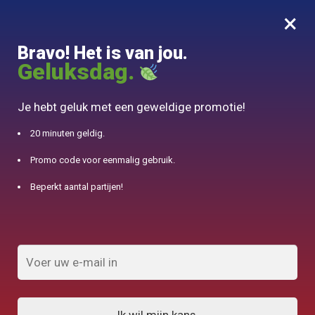
×
MENU
0
Bravo! Het is van jou.
10% aangeboden voor 50€ aankopen met DJINN-code10
Geluksdag.
Begin
/
Oosterse theepot
/
Théière en Inox Caydanlik Turc Electrique 1,7L / 0.7L
Je hebt geluk met een geweldige promotie!
20 minuten geldig.
Promo code voor eenmalig gebruik.
Beperkt aantal partijen!