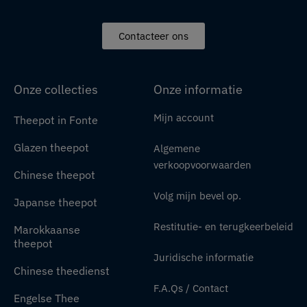
Contacteer ons
Onze collecties
Onze informatie
Mijn account
Theepot in Fonte
Glazen theepot
Algemene
verkoopvoorwaarden
Chinese theepot
Volg mijn bevel op.
Japanse theepot
Restitutie- en terugkeerbeleid
Marokkaanse
theepot
Juridische informatie
Chinese theedienst
F.A.Qs / Contact
Engelse Thee