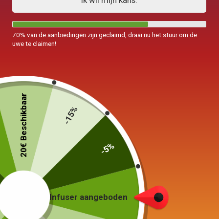
Ik wil mijn kans.
70% van de aanbiedingen zijn geclaimd, draai nu het stuur om de
uwe te claimen!
20€ Beschikbaar
-15%
-5%
Infuser aangeboden