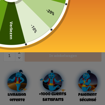
Japanse Chawan
Matcha schaal
-20%
32,90
€
Verliezen
-10%
Kleur
In winkelwagen