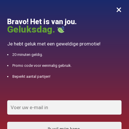
×
MENU
0
Bravo! Het is van jou.
10% aangeboden voor 50€ aankopen met DJINN-code10
Geluksdag.
Begin
/
Japanse theepot
/
Chawan Japonais Bol à Matcha
Je hebt geluk met een geweldige promotie!
20 minuten geldig.
Promo code voor eenmalig gebruik.
Beperkt aantal partijen!