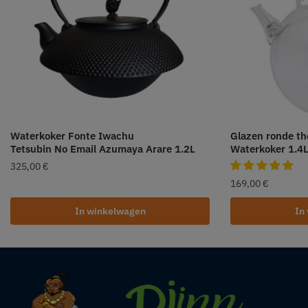
Waterkoker Fonte Iwachu
Glazen ronde th
Tetsubin No Email Azumaya Arare 1.2L
Waterkoker 1.4
325,00
€
169,00
€
In winkelwagen
In