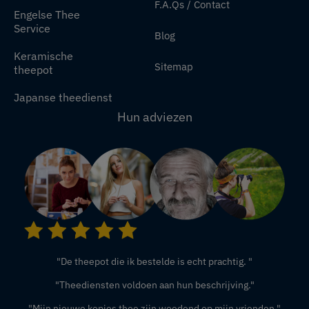
F.A.Qs / Contact
Engelse Thee
Service
Blog
Keramische
Sitemap
theepot
Japanse theedienst
Hun adviezen
"De theepot die ik bestelde is echt prachtig. "
"Theediensten voldoen aan hun beschrijving."
"Mijn nieuwe kopjes thee zijn woedend op mijn vrienden."