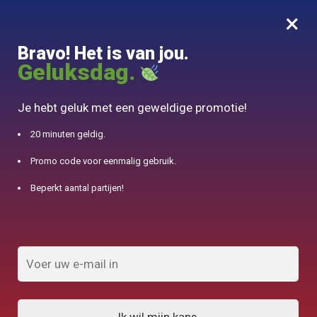
×
MENU
0
Bravo! Het is van jou.
10% aangeboden voor 50€ aankopen met DJINN-code10
Geluksdag.
Begin
/
Japanse theepot
/
Waterkoker in lettertype inductie Tetsubin Iwachu Baum 1.1L
Je hebt geluk met een geweldige promotie!
20 minuten geldig.
Promo code voor eenmalig gebruik.
Beperkt aantal partijen!