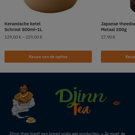
Keramische ketel
Japanse theedo
Schroot 800ml-1L
Metaal 200g
129,00
€
–
229,00
€
17,90
€
Keuze van de opties
Keuz
Djinn thee biedt een breed scala aan producten,
u
Je moet de