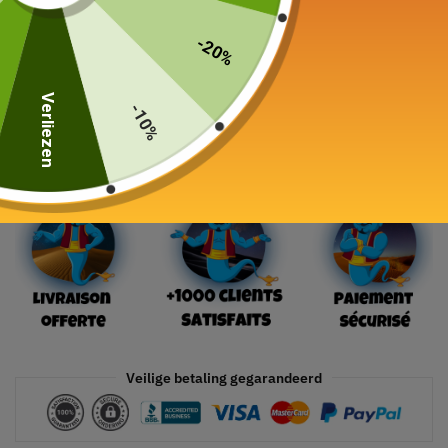
349,00
€
-20%
19 in voorraad
Verliezen
-10%
In winkelwagen
Veilige betaling gegarandeerd