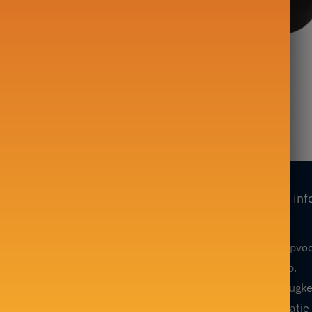
in Fonte
Waterkoker in Fonte
THE DANCEUSE 900ml
Tetsubin 1,2L
199,00
€
Onze collecties
Onze inf
Mijn account
Theepot in Fonte
Algemene verkoopvo
Glazen theepot
Volg mijn bevel op.
Chinese theepot
Restitutie- en terugk
Japanse theepot
Juridische informatie