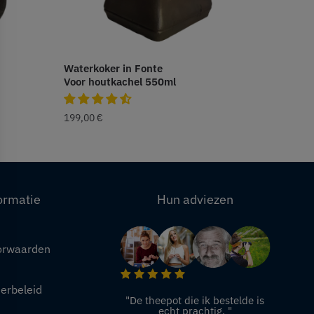
Waterkoker in Fonte
Voor houtkachel 550ml
199,00
€
ormatie
Hun adviezen
orwaarden
eerbeleid
"De theepot die ik bestelde is
echt prachtig. "