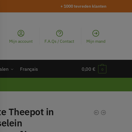
+ 1000 tevreden klanten
Mijn account
F.A.Qs / Contact
Mijn mand
alen
Français
0,00
€
0
te Theepot in
selein