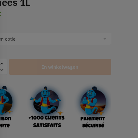
nees 1L
€
In winkelwagen