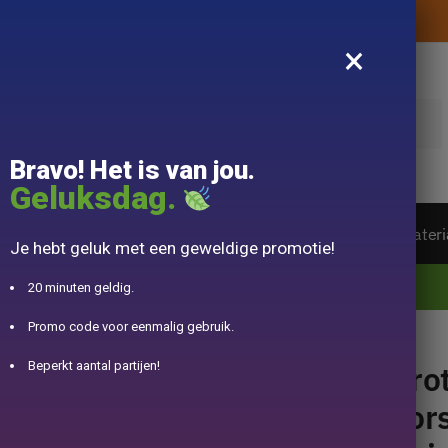
Levering aangeboden zonder aankoopbedrag
×
k
Bravo! Het is van jou.
Geluksdag.
ot van de wereld
Theeservice
Accessoire
Materi
Je hebt geluk met een geweldige promotie!
10% aangeboden voor 50€ aankopen met DJINN-code10
20 minuten geldig.
Promo code voor eenmalig gebruik.
e Chinoise 1L
Gro
Beperkt aantal partijen!
Por