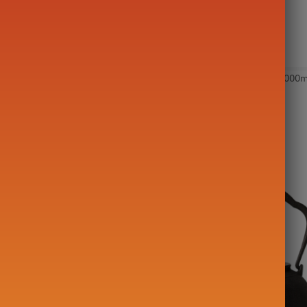
Categorie:
Chinese theepot
Tags:
China
,
Grote theepot (500-1000m