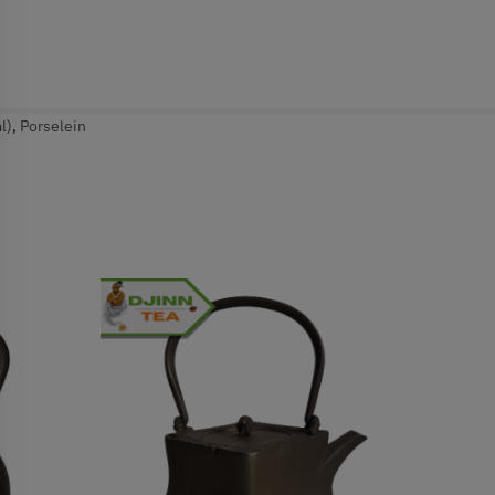
l)
,
Porselein