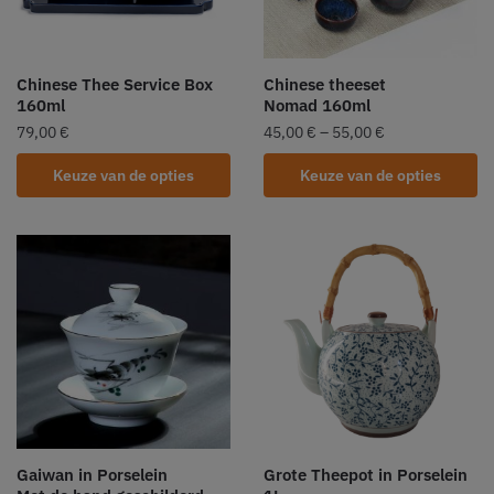
Chinese Thee Service Box
Chinese theeset
160ml
Nomad 160ml
79,00
€
45,00
€
–
55,00
€
Keuze van de opties
Keuze van de opties
Gaiwan in Porselein
Grote Theepot in Porselein