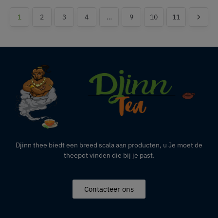
1
2
3
4
…
9
10
11
Djinn thee biedt een breed scala aan producten,
u
Je moet de
theepot vinden die bij je past.
Contacteer ons