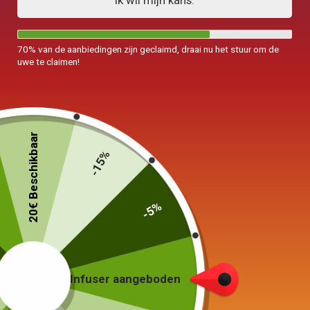
Ik wil mijn kans.
70% van de aanbiedingen zijn geclaimd, draai nu het stuur om de
uwe te claimen!
Chinese kom met deksel
Keramische ketel 1L
20€ Beschikbaar
Theepot 90-150ml
-15%
55,00
€
165,00
€
Keuze van de opties
In winkelwagen
-5%
Infuser aangeboden