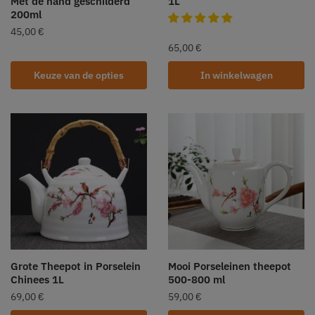
Met de hand geschilderd
1L
200ml
45,00
€
65,00
€
Keuze van de opties
In winkelwagen
Grote Theepot in Porselein
Mooi Porseleinen theepot
Chinees 1L
500-800 ml
69,00
€
59,00
€