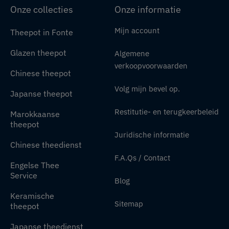
Onze collecties
Onze informatie
Mijn account
Theepot in Fonte
Glazen theepot
Algemene
verkoopvoorwaarden
Chinese theepot
Volg mijn bevel op.
Japanse theepot
Restitutie- en terugkeerbeleid
Marokkaanse
theepot
Juridische informatie
Chinese theedienst
F.A.Qs / Contact
Engelse Thee
Service
Blog
Keramische
Sitemap
theepot
Japanse theedienst