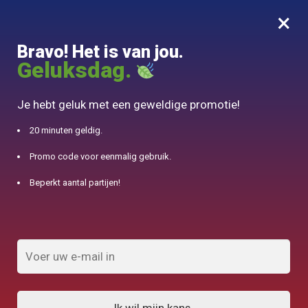
×
MENU
0
Bravo! Het is van jou.
10% aangeboden voor 50€ aankopen met DJINN-code10
Geluksdag.
Begin
/
Producten aangeduid als "China"
Je hebt geluk met een geweldige promotie!
China
20 minuten geldig.
Promo code voor eenmalig gebruik.
FILTERS TONEN
Beperkt aantal partijen!
Resultaat 1.032 van de 334 resultaten
wordt getoond
1
2
3
4
…
9
10
11