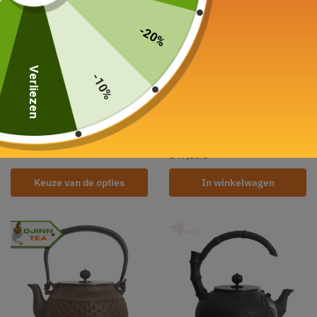
-20%
Verliezen
-10%
Keramische ketel
Waterkoker in Fonte
Schroot 800ml-1L
Tetsubin Nr. geëmailleerd
1,5L
129,00
€
–
229,00
€
349,00
€
Keuze van de opties
In winkelwagen