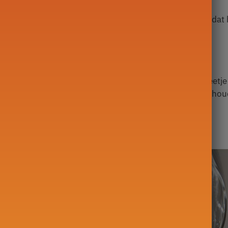
 en halogeenplaten, maar niet op inductietabletten, omdat
een glazen theepot
erhouden door het te reinigen met een spons en een beetje 
en met helder water voldoende om het in goede staat te ho
ren van theebloemen