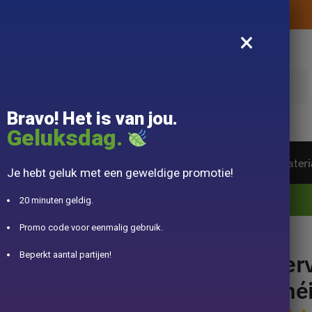
Levering aangeboden zonder aankoopbedrag
×
k
Bravo! Het is van jou.
Geluksdag.
ot van de wereld
Theeservice
Accessoire
Materi
Je hebt geluk met een geweldige promotie!
10% aangeboden voor 50€ aankopen met DJINN-code10
20 minuten geldig.
Promo code voor eenmalig gebruik.
00ml
Serv
Beperkt aantal partijen!
Thé