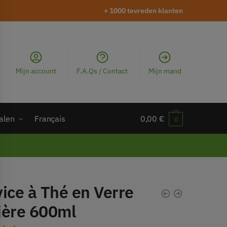
+ 1000 tevreden klanten
Mijn account
F.A.Qs / Contact
Mijn mand
alen
Français
0,00
€
0
ice à Thé en Verre
ière 600ml