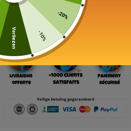
-20%
In winkelwagen
Verliezen
-10%
Veilige betaling gegarandeerd