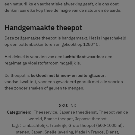
een natuurlijke en authentieke afwerking geeft, die ons doet
denken aan elke kop thee de magie van de natuur en de aarde.
Handgemaakte theepot
Deze zelfgemaakte theepot is handgemaakt. Het is ingeschakeld
op een pottenbakker toren en gekookt op 1280° C.
Het deksel is voorzien van een
luchtuitlaat
waardoor een
regelmatige vloeistofstroom mogelijk is.
De theepot is
bekleed met binnen- en buitenglazuur
,
voedselkwaliteit, voor een gevarieerd gebruik met alle soorten
thee zonder smaken of geuren te mengen.
SKU:
ND
Categorieën:
Theeservice
,
Japanse theedienst
,
Theepot van de
wereld
,
Franse theepot
,
Japanse theepot
Tags:
ambachtelijk
,
Frankrijk
,
Grote theepot (500-1000ml)
,
stenen
,
Japan
,
Snelle levering
,
Made in France
,
Dienst
,