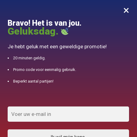
×
MENU
0
Bravo! Het is van jou.
10% aangeboden voor 50€ aankopen met DJINN-code10
Geluksdag.
Begin
/
Franse theepot
/
Franse Thee Service Kyusu Long JING 450ml
Je hebt geluk met een geweldige promotie!
20 minuten geldig.
Promo code voor eenmalig gebruik.
Beperkt aantal partijen!