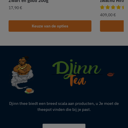
Zwart en goud 200g
Iwachu Hiram
17,90
€
409,00
€
Keuze van de opties
Djinn thee biedt een breed scala aan producten,
u
Je moet de
theepot vinden die bij je past.