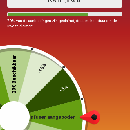
Ik wil mijn kans.
70% van de aanbiedingen zijn geclaimd, draai nu het stuur om de
uwe te claimen!
20€ Beschikbaar
-15%
-5%
Franse theedienst
Kyusu LONG JING 450ml
129,00
€
–
179,00
€
Infuser aangeboden
Stijl