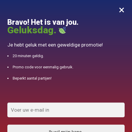
×
MENU
0
Bravo! Het is van jou.
10% aangeboden voor 50€ aankopen met DJINN-code10
Geluksdag.
Begin
/
Producten geïdentificeerd "Yokode Kyusu"
Je hebt geluk met een geweldige promotie!
Yokode Kyusu
20 minuten geldig.
Promo code voor eenmalig gebruik.
FILTERS TONEN
Beperkt aantal partijen!
Resultaten 1
1
2
3
4
5