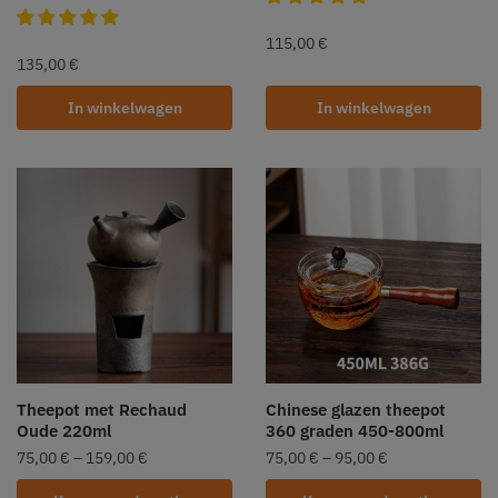
115,00
€
135,00
€
In winkelwagen
In winkelwagen
Theepot met Rechaud
Chinese glazen theepot
Oude 220ml
360 graden 450-800ml
75,00
€
–
159,00
€
75,00
€
–
95,00
€