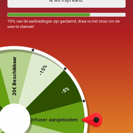
Ik wil mijn kans.
70% van de aanbiedingen zijn geclaimd, draai nu het stuur om de
uwe te claimen!
Keramische ketel
Grote Japanse theepot
Schroot 800ml-1L
Tokoname 800ml
20€ Beschikbaar
129,00
€
–
229,00
€
-15%
75,00
€
Keuze van de opties
In winkelwagen
-5%
Infuser aangeboden