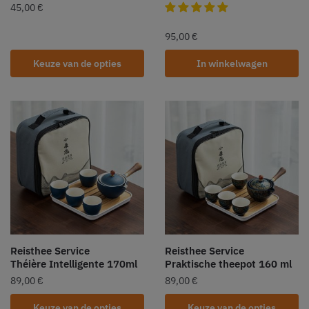
45,00
€
95,00
€
Keuze van de opties
In winkelwagen
Reisthee Service
Reisthee Service
Théière Intelligente 170ml
Praktische theepot 160 ml
89,00
€
89,00
€
Keuze van de opties
Keuze van de opties