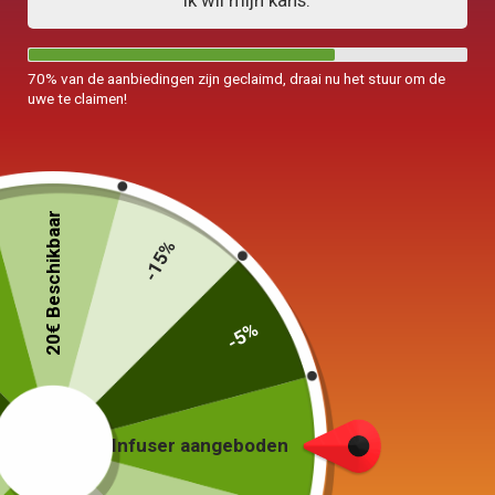
Ik wil mijn kans.
70% van de aanbiedingen zijn geclaimd, draai nu het stuur om de
uwe te claimen!
Waterkoker met Sifflet
Waterkoker Camping
Inductie 3L
Gekleurd 1,1
20€ Beschikbaar
89,00
€
65,00
€
–
85,00
€
-15%
Keuze van de opties
Keuze van de opties
-5%
Infuser aangeboden