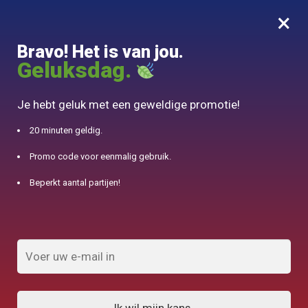
×
MENU
0
Bravo! Het is van jou.
10% aangeboden voor 50€ aankopen met DJINN-code10
Geluksdag.
Begin
/
Producten die als "inductie" worden aangemerkt
Je hebt geluk met een geweldige promotie!
inductie
20 minuten geldig.
Promo code voor eenmalig gebruik.
FILTERS TONEN
Beperkt aantal partijen!
Toont 1.032 van 56 resultaten
1
2