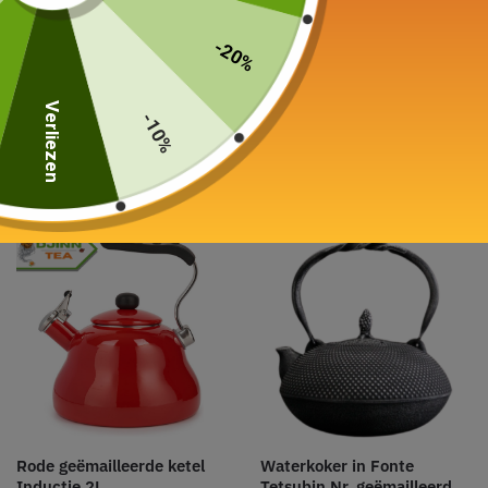
-20%
Gekleurde ketel
E-mailketel
Inductie 1,2-1,5L
Rood, wit, blauw 1,1L
Verliezen
-10%
65,00
€
–
75,00
€
49,00
€
Keuze van de opties
Keuze van de opties
Rode geëmailleerde ketel
Waterkoker in Fonte
Inductie 2L
Tetsubin Nr. geëmailleerd