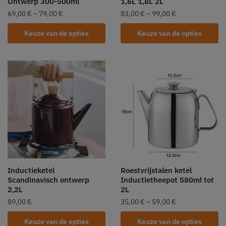
Ontwerp 300-500ml
1,6L 1,8L 2L
69,00
€
–
79,00
€
83,00
€
–
99,00
€
Keuze van de opties
Keuze van de opties
Inductieketel
Roestvrijstalen ketel
Scandinavisch ontwerp
Inductietheepot 580ml tot
2,2L
2L
89,00
€
35,00
€
–
59,00
€
Keuze van de opties
Keuze van de opties