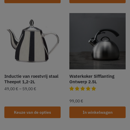
Inductie van roestvrij staal
Waterkoker Sifflanting
Theepot 1,2-2L
Ontwerp 2.5L
49,00
€
–
59,00
€
99,00
€
Keuze van de opties
In winkelwagen