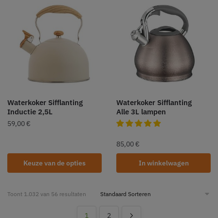
Waterkoker Sifflanting
Waterkoker Sifflanting
Inductie 2,5L
Alle 3L lampen
59,00
€
85,00
€
Keuze van de opties
In winkelwagen
Toont 1.032 van 56 resultaten
1
2