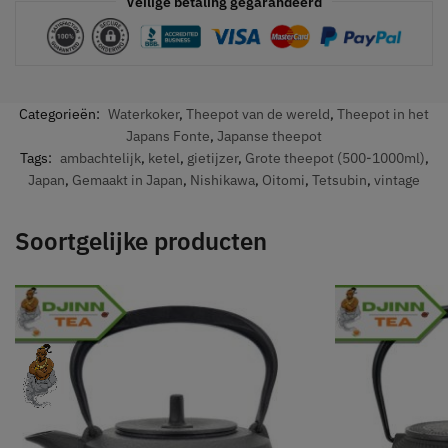
Veilige betaling gegarandeerd
Categorieën:
Waterkoker
,
Theepot van de wereld
,
Theepot in het
Japans Fonte
,
Japanse theepot
Tags:
ambachtelijk
,
ketel
,
gietijzer
,
Grote theepot (500-1000ml)
,
Japan
,
Gemaakt in Japan
,
Nishikawa
,
Oitomi
,
Tetsubin
,
vintage
Soortgelijke producten