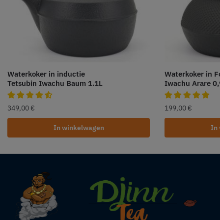
Waterkoker in inductie
Waterkoker in F
Tetsubin Iwachu Baum 1.1L
Iwachu Arare 0,
349,00
€
199,00
€
In winkelwagen
In