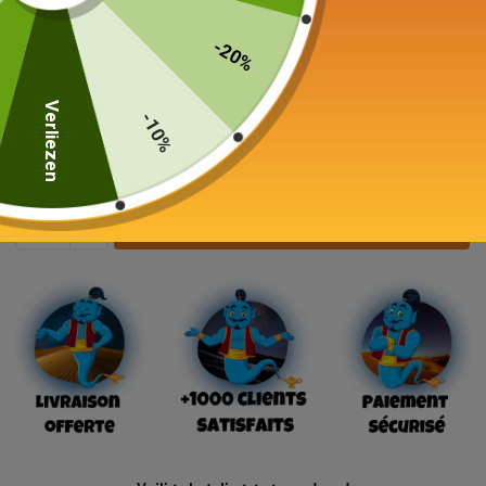
Japanse theepot
Tetsubin Oitomi 800ml
-20%
339,00
€
Verliezen
-10%
19 in voorraad
In winkelwagen