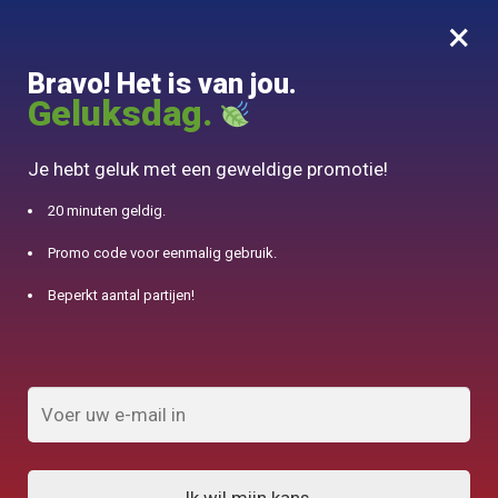
×
MENU
0
Bravo! Het is van jou.
10% aangeboden voor 50€ aankopen met DJINN-code10
Geluksdag.
Begin
/
Japanse theepot
/
Japanse theepot Tetsubin Oitomi 800ml
Je hebt geluk met een geweldige promotie!
20 minuten geldig.
Promo code voor eenmalig gebruik.
Beperkt aantal partijen!