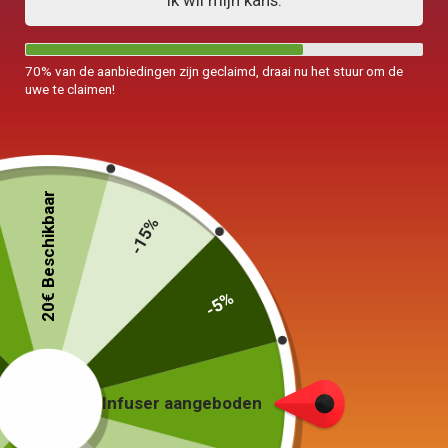
Ik wil mijn kans.
70% van de aanbiedingen zijn geclaimd, draai nu het stuur om de
uwe te claimen!
20€ Beschikbaar
-15%
-5%
Infuser aangeboden