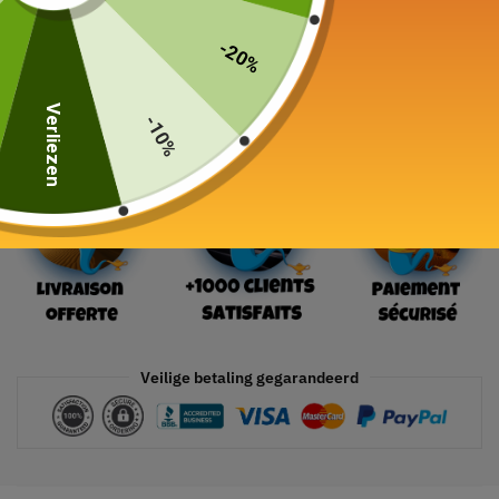
-20%
In winkelwagen
Verliezen
-10%
Veilige betaling gegarandeerd