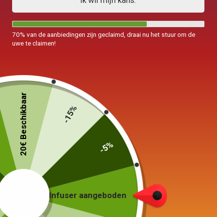
Ik wil mijn kans.
70% van de aanbiedingen zijn geclaimd, draai nu het stuur om de
uwe te claimen!
20€ Beschikbaar
-15%
-5%
Stalen Scandinavische theepot met
Infuser 1.8L
74,90
€
Infuser aangeboden
Kies