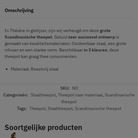
Omschrijving
In Théière in gietijzer, zijn wij verheugd om deze
grote
Scandinavische theepot
. Geluid
zeer succesvol ontwerp
is
gemaakt van kwaliteitsmaterialen: Oxideerbaar staal, een grote
infuser en een slanke vorm. Beschikbaar
in 3 kleuren
, deze
theepot kan graag thee consumenten.
Materiaal: Roestvrij staal
SKU:
ND
Categorieën:
Staaltheepot
,
Theepot naar materiaal
,
Scandinavische
theepot
Tags:
Theepot
,
Staaltheepot
,
Scandinavische theepot
Soortgelijke producten