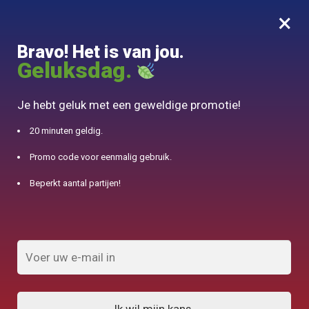
×
MENU
0
Bravo! Het is van jou.
10% aangeboden voor 50€ aankopen met DJINN-code10
Geluksdag.
Begin
/
Staaltheepot
/
Stalen Scandinavische theepot met Infuser 1.8L
Je hebt geluk met een geweldige promotie!
20 minuten geldig.
Promo code voor eenmalig gebruik.
Beperkt aantal partijen!