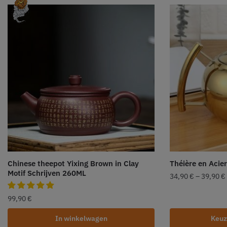
Chinese theepot Yixing Brown in Clay
Théière en Acie
Motif Schrijven 260ML
34,90
€
–
39,90
€
99,90
€
In winkelwagen
Keuz