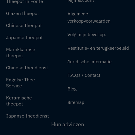
Mijn account
Theepot in Fonte
Glazen theepot
Algemene
verkoopvoorwaarden
Chinese theepot
Volg mijn bevel op.
Japanse theepot
Restitutie- en terugkeerbeleid
Marokkaanse
theepot
Juridische informatie
Chinese theedienst
F.A.Qs / Contact
Engelse Thee
Service
Blog
Keramische
Sitemap
theepot
Japanse theedienst
Hun adviezen