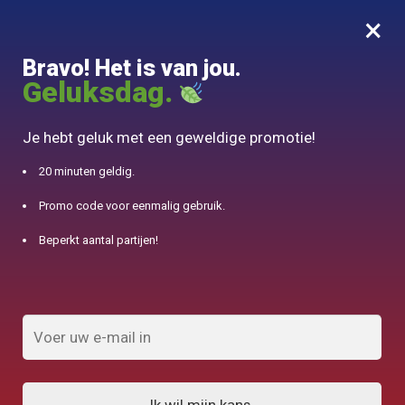
×
MENU
0
Bravo! Het is van jou.
10% aangeboden voor 50€ aankopen met DJINN-code10
Geluksdag.
Begin
/
Producten geïdentificeerd "Scandinave Teapot"
Je hebt geluk met een geweldige promotie!
Scandinavische theepot
20 minuten geldig.
Promo code voor eenmalig gebruik.
FILTERS TONEN
Beperkt aantal partijen!
7 weergegeven resultaten