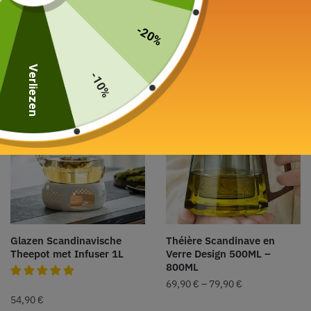
Porselein Martelé 900ML
theepot 1,1L
79,90
€
–
99,90
€
49,00
€
-20%
Keuze van de opties
Keuze van de opties
Verliezen
-10%
Glazen Scandinavische
Théière Scandinave en
Theepot met Infuser 1L
Verre Design 500ML –
800ML
69,90
€
–
79,90
€
54,90
€