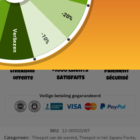
24 in voorraad
-20%
In winkelwagen
Verliezen
-10%
Veilige betaling gegarandeerd
SKU:
12-003GD/WT
Categorieën:
Theepot van de wereld
,
Theepot in het Japans Fonte
,