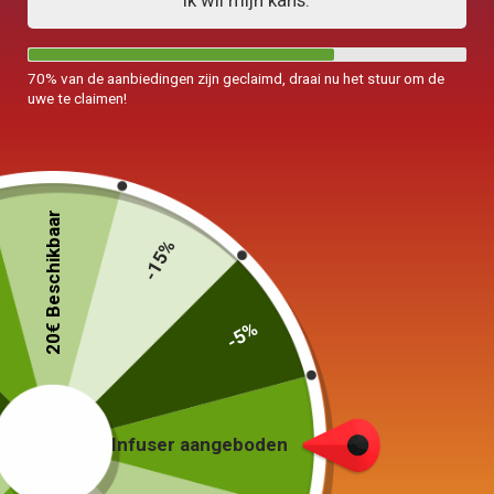
Ik wil mijn kans.
70% van de aanbiedingen zijn geclaimd, draai nu het stuur om de
uwe te claimen!
20€ Beschikbaar
-15%
-5%
Theepot in lettertype 1 persoon
Iwachu Kikko 300 ml
109,00
€
Infuser aangeboden