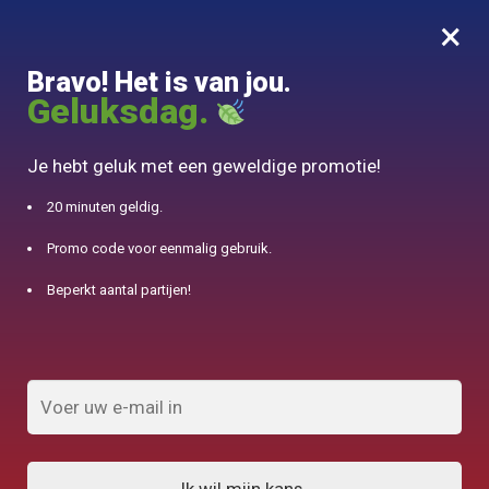
×
MENU
0
Bravo! Het is van jou.
10% aangeboden voor 50€ aankopen met DJINN-code10
Geluksdag.
Begin
/
Japanse theepot
/
Theepot in lettertype 1 persoon Iwachu Kikko 300 ml
Je hebt geluk met een geweldige promotie!
20 minuten geldig.
Promo code voor eenmalig gebruik.
Beperkt aantal partijen!