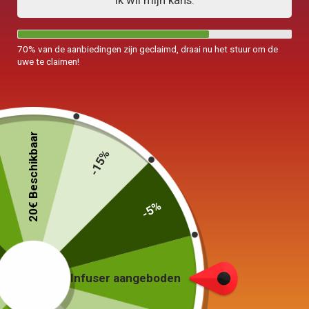
Ik wil mijn kans.
70% van de aanbiedingen zijn geclaimd, draai nu het stuur om de
uwe te claimen!
20€ Beschikbaar
-15%
-5%
Infuser aangeboden