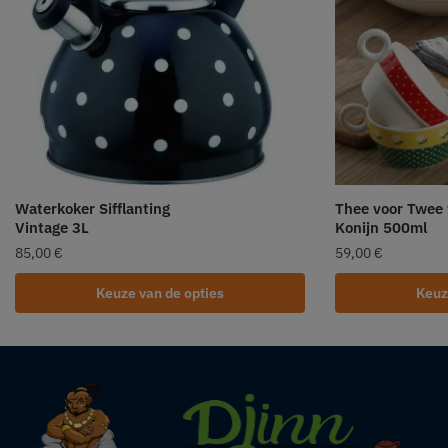
Waterkoker Sifflanting
Thee voor Twee 
Vintage 3L
Konijn 500ml
85,00
€
59,00
€
Keuze van de opties
Keuz