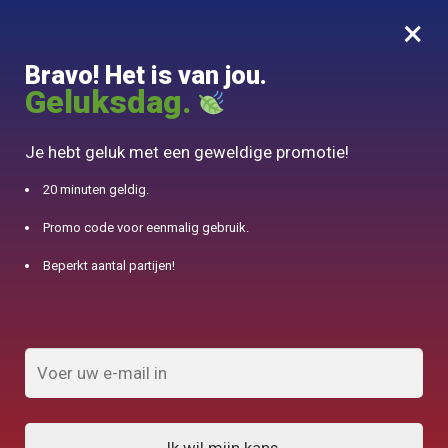
×
MENU
0
Bravo! Het is van jou.
10% aangeboden voor 50€ aankopen met DJINN-code10
Geluksdag.
Begin
/
Engelse theepot
/
Théière Individuelle Porcelaine 480ml
Je hebt geluk met een geweldige promotie!
20 minuten geldig.
Promo code voor eenmalig gebruik.
Beperkt aantal partijen!