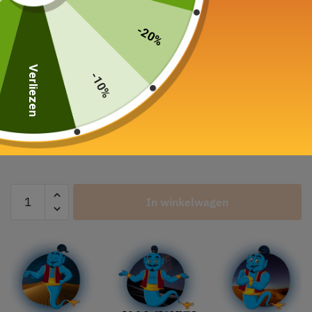
Théière Individuelle Porcelaine 480ml
65,00
€
-20%
Kleur
Verliezen
-10%
Kittype
In winkelwagen