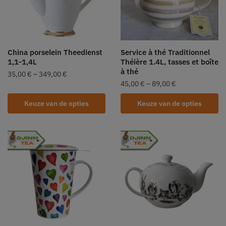
China porselein Theedienst
Service à thé Traditionnel
1,1-1,4L
Théière 1.4L, tasses et boîte
à thé
35,00
€
–
349,00
€
45,00
€
–
89,00
€
Keuze van de opties
Keuze van de opties