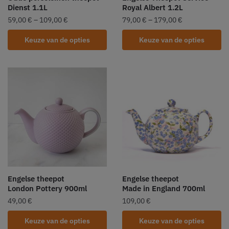
Dienst 1.1L
Royal Albert 1.2L
59,00
€
–
109,00
€
79,00
€
–
179,00
€
Keuze van de opties
Keuze van de opties
Engelse theepot
Engelse theepot
London Pottery 900ml
Made in England 700ml
49,00
€
109,00
€
Keuze van de opties
Keuze van de opties