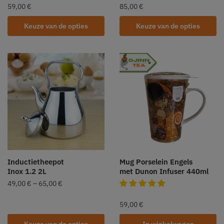
59,00
€
85,00
€
Keuze van de opties
Keuze van de opties
Inductietheepot
Mug Porselein Engels
Inox 1.2 2L
met Dunon Infuser 440ml
49,00
€
–
65,00
€
59,00
€