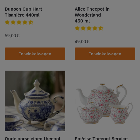
Dunoon Cup Hart
Alice Theepot in
Tisanière 440ml
Wonderland
450 ml
59,00
€
49,00
€
In winkelwagen
In winkelwagen
Oude porseleinen theepot
Engelse Theepot Service