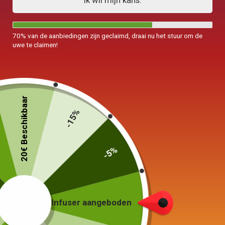
Ik wil mijn kans.
70% van de aanbiedingen zijn geclaimd, draai nu het stuur om de
uwe te claimen!
Waterkoker met Sifflet
Roestvrijstalen ketel
Inductie 3L
Contrôle Température 1.7L
20€ Beschikbaar
89,00
€
119,00
€
-15%
Keuze van de opties
Keuze van de opties
-5%
Infuser aangeboden