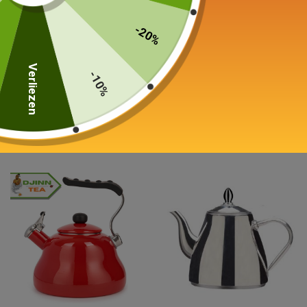
-20%
All-Inox elektrische ketel
E-mailketel
Kunststofvrij 1,7L
Rood, wit, blauw 1,1L
Verliezen
-10%
49,00
€
159,00
€
In winkelwagen
Keuze van de opties