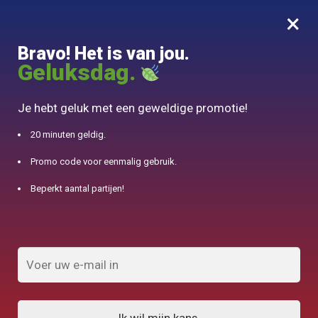
×
MENU
0
Bravo! Het is van jou.
10% aangeboden voor 50€ aankopen met DJINN-code10
Geluksdag.
Begin
/
Geïdentificeerde producten "Engeland"
Je hebt geluk met een geweldige promotie!
Engeland
20 minuten geldig.
Promo code voor eenmalig gebruik.
FILTERS TONEN
Beperkt aantal partijen!
Resultaten 1
1
2
3
4