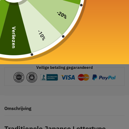
-20%
Verliezen
-10%
Veilige betaling gegarandeerd
Omschrijving
Traditionele Japanse Lettertype