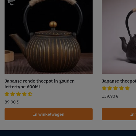
Japanse ronde theepot in gouden
Japanse theepot
lettertype 600ML
139,90
€
89,90
€
In winkelwagen
In