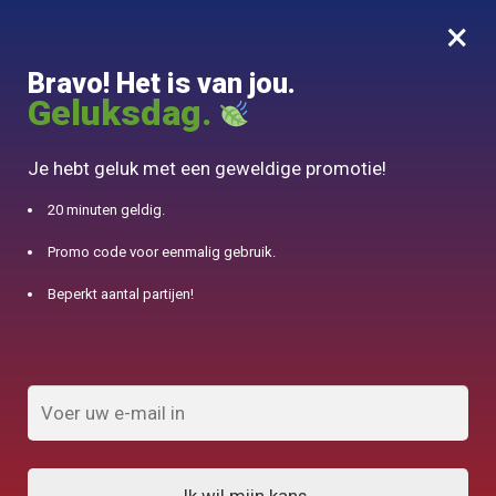
×
MENU
0
Bravo! Het is van jou.
10% aangeboden voor 50€ aankopen met DJINN-code10
Geluksdag.
Begin
/
Theepot in Fonte
/
Witte Bloem Lettertype Japanse theepot 800ML
Je hebt geluk met een geweldige promotie!
20 minuten geldig.
Promo code voor eenmalig gebruik.
Beperkt aantal partijen!