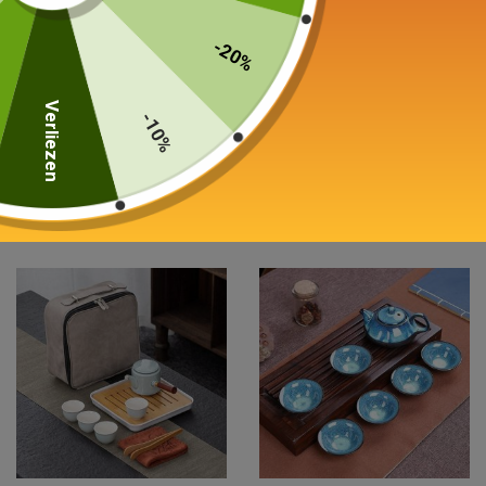
-20%
Chinese theeset
Gaiwan in Porselein
Verliezen
-10%
Nomad 160ml
Met de hand geschilderd
200ml
45,00
€
–
55,00
€
45,00
€
Keuze van de opties
Keuze van de opties