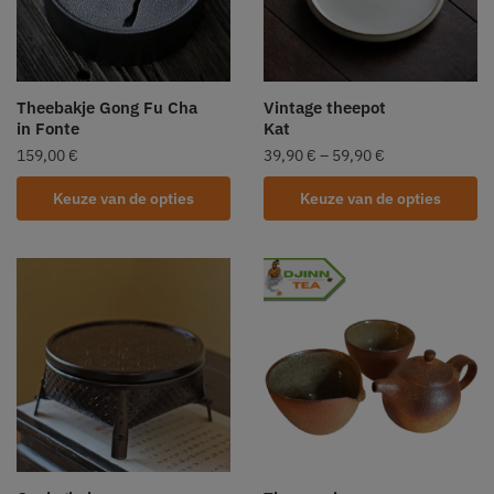
Theebakje Gong Fu Cha
Vintage theepot
in Fonte
Kat
159,00
€
39,90
€
–
59,90
€
Keuze van de opties
Keuze van de opties