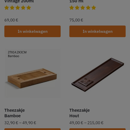
Vintage 200ml
150 ml
69,00
€
75,00
€
In winkelwagen
In winkelwagen
Theezakje
Theezakje
Bamboe
Hout
32,90
€
–
49,90
€
49,00
€
–
215,00
€