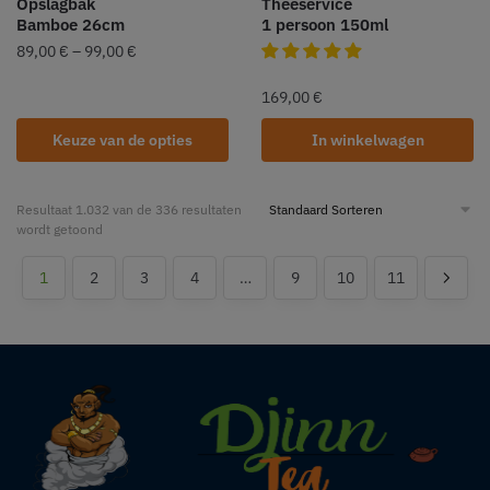
Opslagbak
Theeservice
Bamboe 26cm
1 persoon 150ml
89,00
€
–
99,00
€
169,00
€
Keuze van de opties
In winkelwagen
Resultaat 1.032 van de 336 resultaten
wordt getoond
1
2
3
4
…
9
10
11