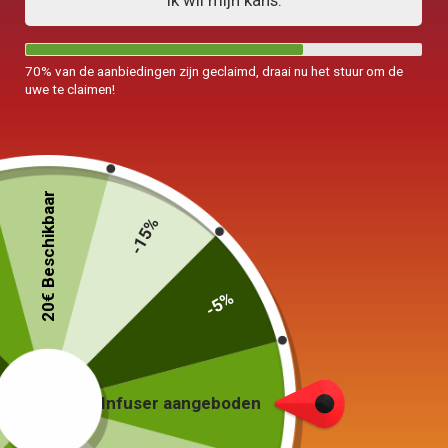
Ik wil mijn kans.
70% van de aanbiedingen zijn geclaimd, draai nu het stuur om de
uwe te claimen!
Chinese kom met deksel
Chinese Thee Service Box
20€ Beschikbaar
Theepot 90-150ml
160ml
-15%
55,00
€
79,00
€
Keuze van de opties
Keuze van de opties
-5%
Infuser aangeboden