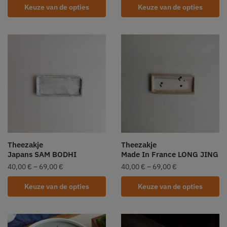
Keuze van de opties
Keuze van de opties
Theezakje
Theezakje
Japans SAM BODHI
Made In France LONG JING
40,00
€
–
69,00
€
40,00
€
–
69,00
€
Keuze van de opties
Keuze van de opties