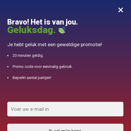
×
MENU
0
Bravo! Het is van jou.
10% aangeboden voor 50€ aankopen met DJINN-code10
Geluksdag.
Begin
/
Producten geïdentificeerd "Gong Fu Cha"
Je hebt geluk met een geweldige promotie!
Gong Fu Cha
20 minuten geldig.
Promo code voor eenmalig gebruik.
FILTERS TONEN
Beperkt aantal partijen!
Resultaat 1.032 van de 336 resultaten
wordt getoond
1
2
3
4
…
9
10
11