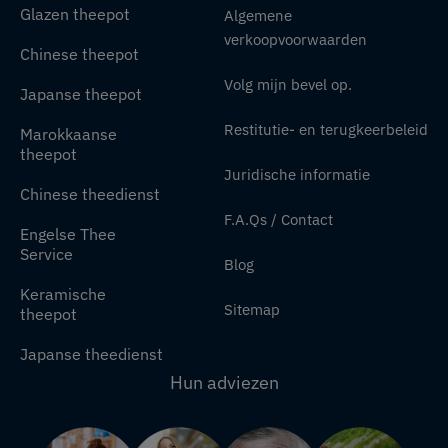
Glazen theepot
Algemene
verkoopvoorwaarden
Chinese theepot
Volg mijn bevel op.
Japanse theepot
Restitutie- en terugkeerbeleid
Marokkaanse
theepot
Juridische informatie
Chinese theedienst
F.A.Qs / Contact
Engelse Thee
Service
Blog
Keramische
Sitemap
theepot
Japanse theedienst
Hun adviezen