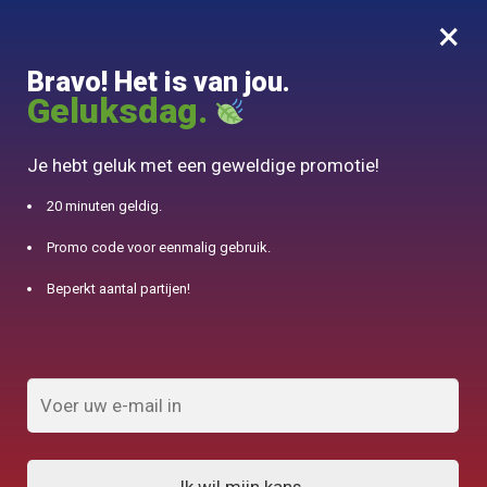
×
MENU
0
Bravo! Het is van jou.
10% aangeboden voor 50€ aankopen met DJINN-code10
Geluksdag.
Begin
/
Koperen theepot
/
Turkse dubbele vloer theepot in koper en bloemen patronen
Je hebt geluk met een geweldige promotie!
20 minuten geldig.
Promo code voor eenmalig gebruik.
Beperkt aantal partijen!