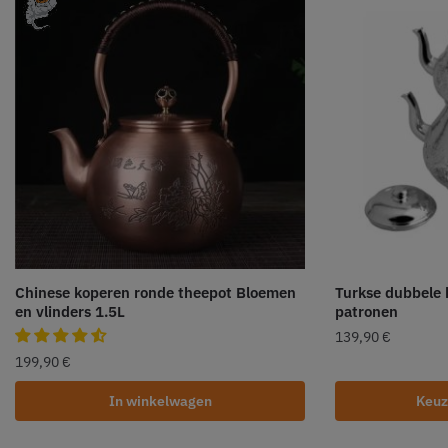
Chinese koperen ronde theepot Bloemen
Turkse dubbele 
en vlinders 1.5L
patronen
139,90
€
199,90
€
In winkelwagen
Keuz