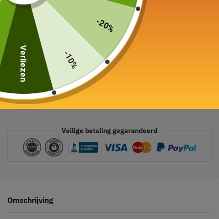
In winkelwagen
-20%
Verliezen
-10%
Veilige betaling gegarandeerd
Omschrijving