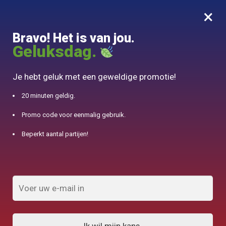
×
MENU
0
Bravo! Het is van jou.
10% aangeboden voor 50€ aankopen met DJINN-code10
Geluksdag.
Begin
/
Theepot van de wereld
/
Grote Marokkaanse theepot 1000ml
Je hebt geluk met een geweldige promotie!
20 minuten geldig.
Promo code voor eenmalig gebruik.
Beperkt aantal partijen!