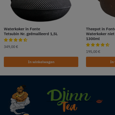
Waterkoker in Fonte
Theepot in Font
Tetsubin Nr. geëmailleerd 1,5L
Waterkoker niet
1300ml
349,00
€
195,00
€
In winkelwagen
In