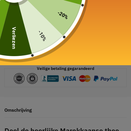
-20%
Verliezen
-10%
Veilige betaling gegarandeerd
Omschrijving
Deel de heerlijke Marokkaanse thee