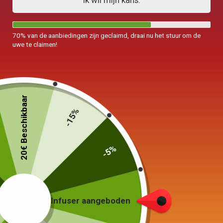
Ik wil mijn kans.
70% van de aanbiedingen zijn geclaimd, draai nu het stuur om de
uwe te claimen!
20€ Beschikbaar
-15%
-5%
Waterkoker in Fonte
MUJI theepot 950ml
199,00
€
Infuser aangeboden