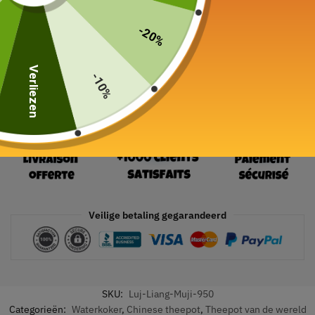
19 in voorraad
-20%
In winkelwagen
Verliezen
-10%
Veilige betaling gegarandeerd
SKU:
Luj-Liang-Muji-950
Categorieën:
Waterkoker
,
Chinese theepot
,
Theepot van de wereld