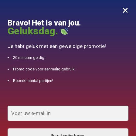
×
MENU
0
Bravo! Het is van jou.
10% aangeboden voor 50€ aankopen met DJINN-code10
Geluksdag.
Begin
/
Chinese theepot
/
Waterkoker in theepot MUJI 950ml
Je hebt geluk met een geweldige promotie!
20 minuten geldig.
Promo code voor eenmalig gebruik.
Beperkt aantal partijen!