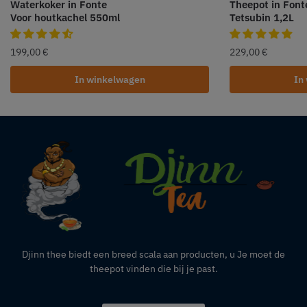
Waterkoker in Fonte
Theepot in Font
Voor houtkachel 550ml
Tetsubin 1,2L
199,00
€
229,00
€
In winkelwagen
In
Djinn thee biedt een breed scala aan producten,
u
Je moet de
theepot vinden die bij je past.