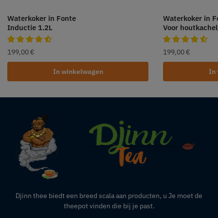
Waterkoker in Fonte
Waterkoker in F
Inductie 1.2L
Voor houtkache
199,00
€
199,00
€
In winkelwagen
In
Djinn thee biedt een breed scala aan producten,
u
Je moet de
theepot vinden die bij je past.