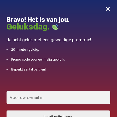
×
MENU
0
Bravo! Het is van jou.
10% aangeboden voor 50€ aankopen met DJINN-code10
Geluksdag.
Begin
/
Chinese theepot
/
Mooie porseleinen theepot 500-800ml
Je hebt geluk met een geweldige promotie!
20 minuten geldig.
Promo code voor eenmalig gebruik.
Beperkt aantal partijen!