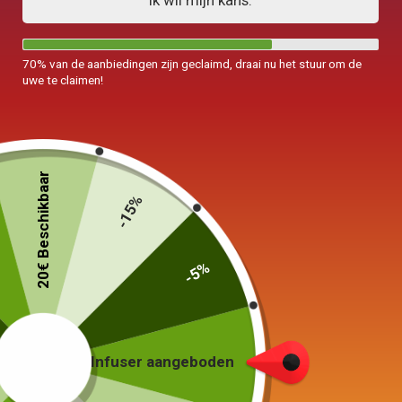
Ik wil mijn kans.
70% van de aanbiedingen zijn geclaimd, draai nu het stuur om de
uwe te claimen!
20€ Beschikbaar
-15%
-5%
Infuser aangeboden