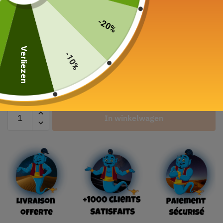
Mooi Porseleinen theepot
500-800 ml
-20%
59,00
€
Verliezen
-10%
Kleur
In winkelwagen