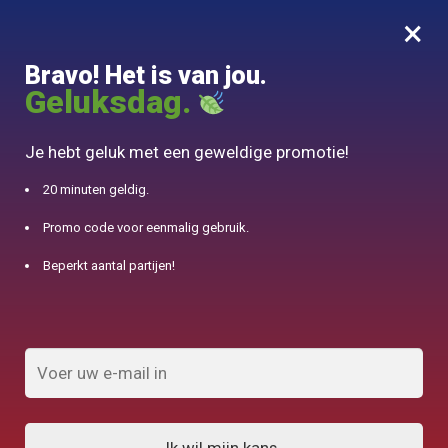
×
MENU
0
Bravo! Het is van jou.
10% aangeboden voor 50€ aankopen met DJINN-code10
Geluksdag.
Begin
/
Japanse theepot
/
Théière en Céramique Avec Filtre intégré 400ml
Je hebt geluk met een geweldige promotie!
20 minuten geldig.
Promo code voor eenmalig gebruik.
Beperkt aantal partijen!