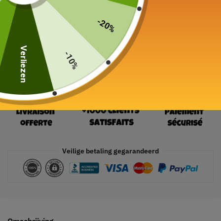
19 in voorraad
-20%
In winkelwagen
Verliezen
-10%
Veilige betaling gegarandeerd
Omschrijving