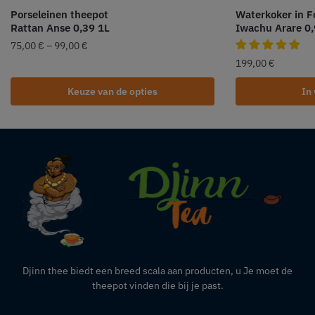
Porseleinen theepot
Waterkoker in F
Rattan Anse 0,39 1L
Iwachu Arare 0,
75,00
€
–
99,00
€
199,00
€
Keuze van de opties
In
Djinn thee biedt een breed scala aan producten,
u
Je moet de
theepot vinden die bij je past.