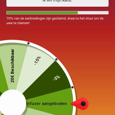
Ik wil mijn kans.
70% van de aanbiedingen zijn geclaimd, draai nu het stuur om de
uwe te claimen!
20€ Beschikbaar
-15%
-5%
Keramische theepot
Met geïntegreerde filter 400ml
59,00
€
Infuser aangeboden