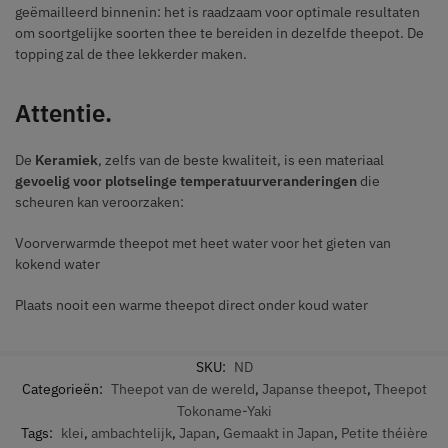
geëmailleerd binnenin: het is raadzaam voor optimale resultaten
om soortgelijke soorten thee te bereiden in dezelfde theepot. De
topping zal de thee lekkerder maken.
Attentie.
De
Keramiek
, zelfs van de beste kwaliteit, is een materiaal
gevoelig voor plotselinge temperatuurveranderingen
die
scheuren kan veroorzaken:
Voorverwarmde theepot met heet water voor het gieten van
kokend water
Plaats nooit een warme theepot direct onder koud water
SKU:
ND
Categorieën:
Theepot van de wereld
,
Japanse theepot
,
Theepot
Tokoname-Yaki
Tags:
klei
,
ambachtelijk
,
Japan
,
Gemaakt in Japan
,
Petite théière