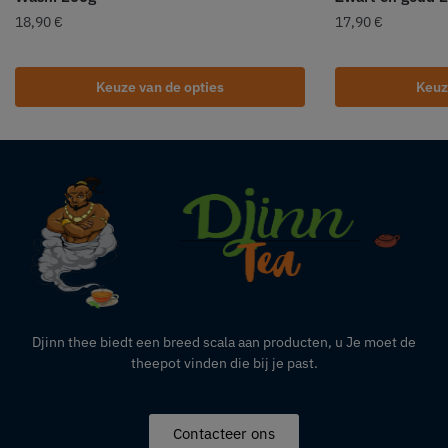
18,90
€
17,90
€
Keuze van de opties
Keuz
Djinn thee biedt een breed scala aan producten,
u
Je moet de
theepot vinden die bij je past.
Contacteer ons