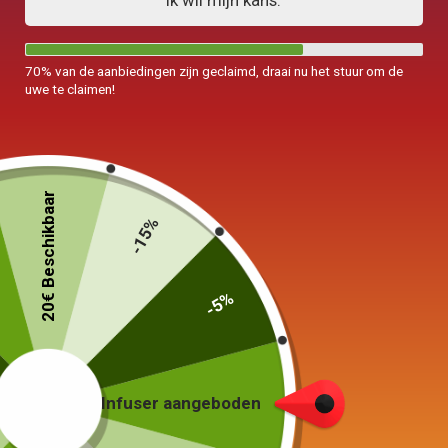
Ik wil mijn kans.
70% van de aanbiedingen zijn geclaimd, draai nu het stuur om de
uwe te claimen!
20€ Beschikbaar
-15%
-5%
Infuser aangeboden