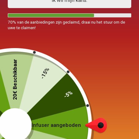
Ik wil mijn kans.
70% van de aanbiedingen zijn geclaimd, draai nu het stuur om de
uwe te claimen!
Grote Japanse theepot
Mini Blue Tea Service 160
Tokoname 800ml
ml
20€ Beschikbaar
-15%
75,00
€
45,00
€
In winkelwagen
In winkelwagen
-5%
Infuser aangeboden