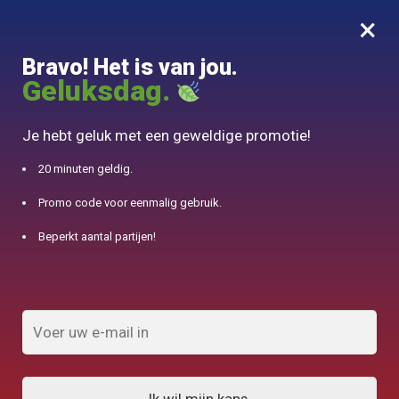
×
MENU
0
Bravo! Het is van jou.
10% aangeboden voor 50€ aankopen met DJINN-code10
Geluksdag.
Begin
/
Als klei aangeduide producten
Je hebt geluk met een geweldige promotie!
klei
20 minuten geldig.
Promo code voor eenmalig gebruik.
FILTERS TONEN
Beperkt aantal partijen!
Toont 1.032 van 155 resultaten
1
2
3
4
5