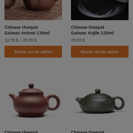
Chinese theepot
Chinese theepot
Gaiwan Animal 130ml
Gaiwan Argile 120ml
12,90
€
–
29,90
€
29,00
€
Keuze van de opties
Keuze van de opties
Chinese theepot
Chinese theepot