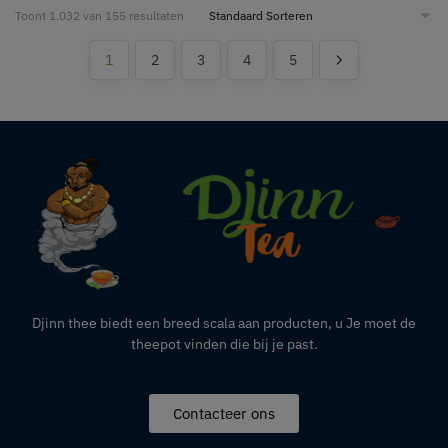
Toont 1.032 van 155 resultaten
1
2
3
4
5
Djinn thee biedt een breed scala aan producten,
u
Je moet de
theepot vinden die bij je past.
Contacteer ons