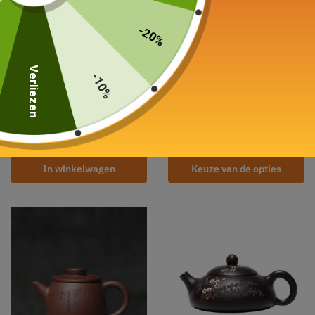
-20%
Verliezen
-10%
Minitheepot
Mug in Argile
Yixing 100ml
Yixing 340ml
35,00
€
89,00
€
In winkelwagen
Keuze van de opties