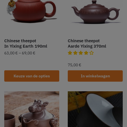
Chinese theepot
Chinese theepot
In Yixing Earth 190ml
Aarde Yixing 370ml
63,00
€
–
69,00
€
75,00
€
Keuze van de opties
In winkelwagen