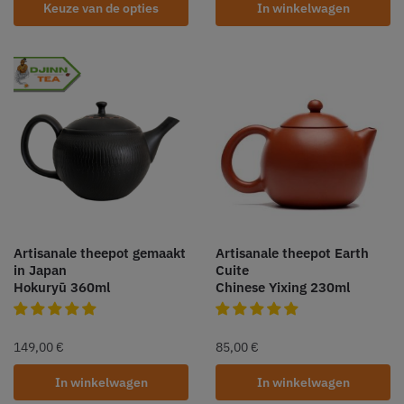
Keuze van de opties
In winkelwagen
Artisanale theepot gemaakt
Artisanale theepot Earth
in Japan
Cuite
Hokuryū 360ml
Chinese Yixing 230ml
149,00
€
85,00
€
In winkelwagen
In winkelwagen