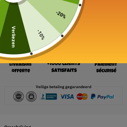
19 in voorraad
-20%
In winkelwagen
Verliezen
-10%
Veilige betaling gegarandeerd
Omschrijving