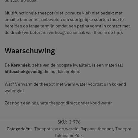
een zachte doek.
Multifunctionele theepot (niet-poreuze klei) niet bedekt met
emaille binnenin: aanbevolen om soortgelijke soorten thee te
bereiden op lange termijn omdat een patina vormt in contact met
de drank (verbetert en verhoogt de smaak van thee in de tijd).
Waarschuwing
De
Keramiek
, zelfs van de hoogste kwaliteit, is een materiaal
hitteschokgevoelig
die het kan breken:
Wat? Verwarm de theepot met warm water voordat u in kokend
water giet
Zet nooit een nog hete theepot direct onder koud water
SKU:
I-776
Categorieën:
Theepot van de wereld
,
Japanse theepot
,
Theepot
Tokoname-Yaki