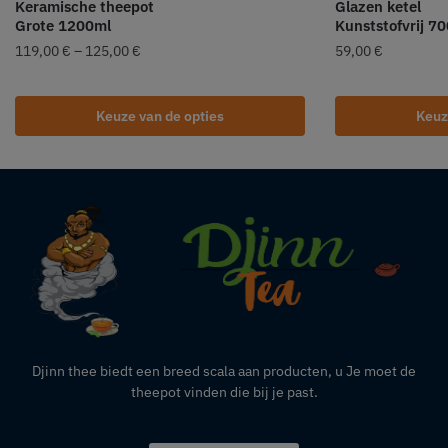
Keramische theepot
Glazen ketel
Grote 1200ml
Kunststofvrij 7
119,00
€
–
125,00
€
59,00
€
Keuze van de opties
Keuz
Djinn thee biedt een breed scala aan producten,
u
Je moet de
theepot vinden die bij je past.