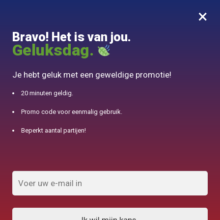
×
MENU
0
Bravo! Het is van jou.
10% aangeboden voor 50€ aankopen met DJINN-code10
Geluksdag.
Begin
/
Japanse theepot
/
Théière Japonaise Kyusu Tokoname 390ml
Je hebt geluk met een geweldige promotie!
20 minuten geldig.
Promo code voor eenmalig gebruik.
Beperkt aantal partijen!