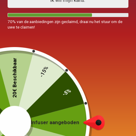
Ik wil mijn kans.
70% van de aanbiedingen zijn geclaimd, draai nu het stuur om de
uwe te claimen!
20€ Beschikbaar
-15%
-5%
Japanse theepot
Kyusu Tokoname 390ml
79,00
€
Infuser aangeboden