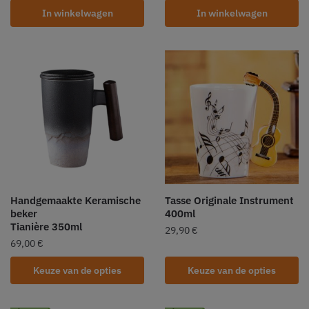
In winkelwagen
In winkelwagen
Handgemaakte Keramische
Tasse Originale Instrument
beker
400ml
Tianière 350ml
29,90
€
69,00
€
Keuze van de opties
Keuze van de opties