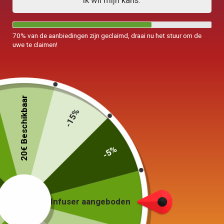
Ik wil mijn kans.
70% van de aanbiedingen zijn geclaimd, draai nu het stuur om de
uwe te claimen!
Elektrische ketel
Elektrische ketel Design
Kunststofvrij 1,7L
Swanneck 1,2L
20€ Beschikbaar
189,00
€
85,00
€
-15%
In winkelwagen
Keuze van de opties
-5%
Infuser aangeboden