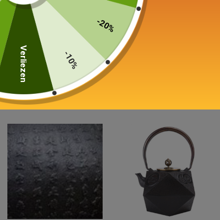
-20%
Rode geëmailleerde ketel
Waterkoker in Fonte
Inductie 2L
BAMBOU 1L
Verliezen
-10%
59,00
€
199,00
€
In winkelwagen
In winkelwagen