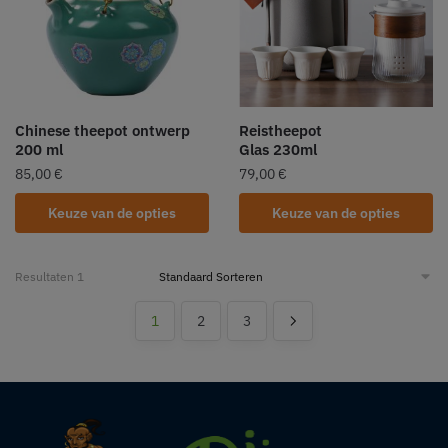
Chinese theepot ontwerp
Reistheepot
200 ml
Glas 230ml
85,00
€
79,00
€
Keuze van de opties
Keuze van de opties
Resultaten 1
1
2
3