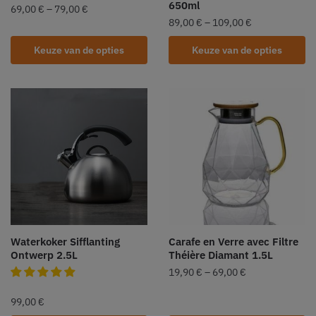
650ml
69,00
€
–
79,00
€
89,00
€
–
109,00
€
Keuze van de opties
Keuze van de opties
Waterkoker Sifflanting
Carafe en Verre avec Filtre
Ontwerp 2.5L
Théière Diamant 1.5L
19,90
€
–
69,00
€
99,00
€