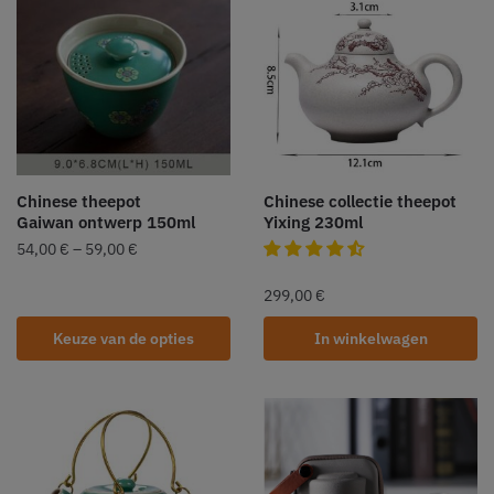
Chinese theepot
Chinese collectie theepot
Gaiwan ontwerp 150ml
Yixing 230ml
54,00
€
–
59,00
€
299,00
€
Keuze van de opties
In winkelwagen