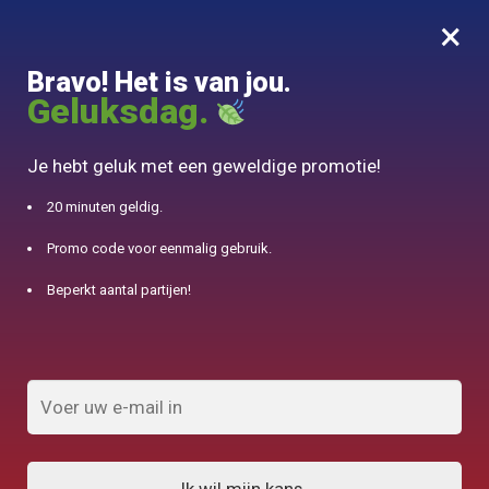
×
MENU
0
Bravo! Het is van jou.
10% aangeboden voor 50€ aankopen met DJINN-code10
Geluksdag.
Begin
/
Producten geïdentificeerd "Ontwerp"
Je hebt geluk met een geweldige promotie!
Ontwerp
20 minuten geldig.
Promo code voor eenmalig gebruik.
FILTERS TONEN
Beperkt aantal partijen!
Resultaten 1
1
2
3